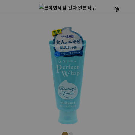
0
Prev
Next