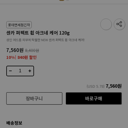
롯데면세점긴자
센카 퍼펙트 휩 아크네 케어 120g
성인 여드름 피부에 탁월한 NEW 센카 퍼펙트 휩 아크네 케어!
7,560원
8,400원
10%
840원 할인
−
+
7,560
원
(USD
5.78
)
장바구니
바로구매
배송정보