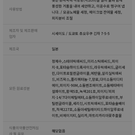
풍성한 거품을 내어 세안하고, 미온수로 헹구어 냅
사용방법
니다. / 모공노폐물 세정, 메이크업 잔여물 세정,
피지분비 조절
제조자 및 제조판매
시세이도 / 도쿄토 츄오우쿠 긴자 7-5-5
업자
제조국
일본
정제수,스테아릭애씨드,미리스틱애씨드,피이
지-8,포타슘하이드록사이드,라우릭애씨드,글리세
린,다이프로필렌글라이콜,에탄올,살리실릭애씨
드,비즈왁스,폴리쿼터늄-7,향료,다이소듐이디티
에이,피이지-90M,소듐벤조에이트,소듐메타바이
모든 원료성분
설파이트,황색5호,녹색201호,피이지/피피
지-14/7다이메틸에터,소듐하이알루로네이트,부
틸렌글라이콜,세리신,시트릭애씨드,포타슘솔베이
트,적색227호,소듐아세틸레이티드하이알루로네
이트,비에이치티,실리카,마트리카리아꽃추출물
식품의약품안전처심
해당없음
사 필 유무