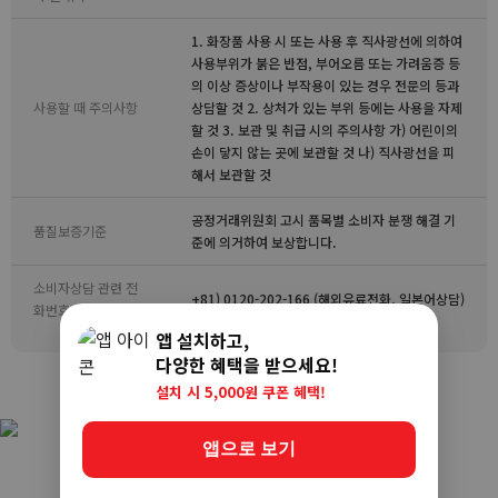
1. 화장품 사용 시 또는 사용 후 직사광선에 의하여
사용부위가 붉은 반점, 부어오름 또는 가려움증 등
의 이상 증상이나 부작용이 있는 경우 전문의 등과
사용할 때 주의사항
상담할 것 2. 상처가 있는 부위 등에는 사용을 자제
할 것 3. 보관 및 취급 시의 주의사항 가) 어린이의
손이 닿지 않는 곳에 보관할 것 나) 직사광선을 피
해서 보관할 것
공정거래위원회 고시 품목별 소비자 분쟁 해결 기
품질보증기준
준에 의거하여 보상합니다.
소비자상담 관련 전
+81) 0120-202-166 (해외유료전화, 일본어상담)
화번호
앱 설치하고,
다양한 혜택을 받으세요!
설치 시 5,000원 쿠폰 혜택!
앱으로 보기