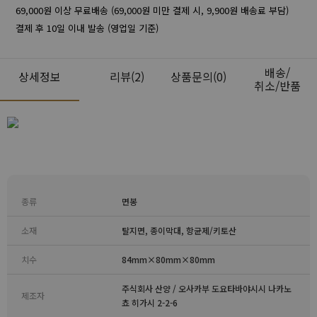
69,000원 이상 무료배송 (69,000원 미만 결제 시, 9,900원 배송료 부담)
결제 후 10일 이내 발송 (영업일 기준)
배송/
상세정보
리뷰
(2)
상품문의(0)
취소/반품
종류
면봉
소재
탈지면, 종이막대, 항균제/키토산
치수
84mm×80mm×80mm
주식회사 산양 / 오사카부 도요타바야시시 나카노
제조자
쵸 히가시 2-2-6