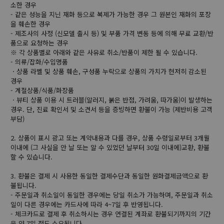
소한 경우
- 같은 성능을 지닌 재화 등으로 복제가 가능한 경우 그 원본인 재화의 포장
을 훼손한 경우
- 제조사의 사정 (신모델 출시 등) 및 부품 가격 변동 등에 의해 무료 교환/반
품으로 요청하는 경우
※ 각 상품별로 아래와 같은 사유로 취소/반품이 제한 될 수 있습니다.
- 의류/잡화/수입명품
ㆍ상품 라벨 및 상품 훼손, 구성품 누락으로 상품의 가치가 현저히 감소된
경우
- 계절상품/식품/화장품
ㆍ뷰티 상품 이용 시 트러블(알러지, 붉은 반점, 가려움, 따가움)이 발생하는
경우. 단, 진료 확인서 및 소견서 등을 증빙하면 환불이 가능 (제반비용 고객
부담)
2. 상품이 표시 광고 또는 계약내용과 다를 경우, 상품 수령일로부터 3개월
이내에 (그 사실을 안 날 또는 알 수 있었던 날부터 30일 이내에)교환, 환불
할 수 있습니다.
3. 환불은 결제 시 사용한 동일한 결제수단과 동일한 원화결제금액으로 환
불됩니다.
- 주문일과 취소일이 동일한 경우에는 당일 취소가 가능하며, 주문일과 취소
일이 다른 경우에는 카드사에 따라 4~7일 후 반영됩니다.
- 체크카드로 결제 후 취소하시는 경우 연결된 계좌로 환불되기까지의 기간
은 약 7일 정도 소요됩니다.