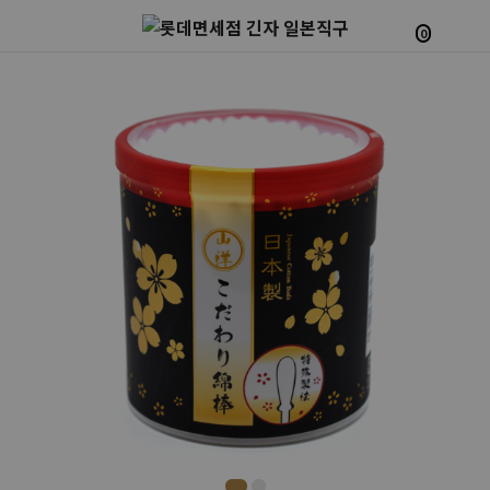
0
Prev
Next