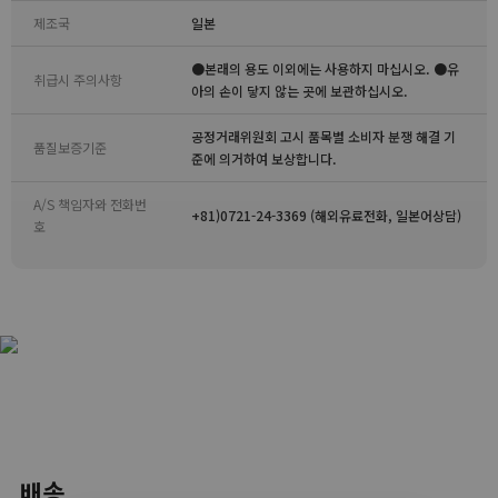
제조국
일본
●본래의 용도 이외에는 사용하지 마십시오. ●유
취급시 주의사항
아의 손이 닿지 않는 곳에 보관하십시오.
공정거래위원회 고시 품목별 소비자 분쟁 해결 기
품질보증기준
준에 의거하여 보상합니다.
A/S 책임자와 전화번
+81)0721-24-3369 (해외유료전화, 일본어상담)
호
배송