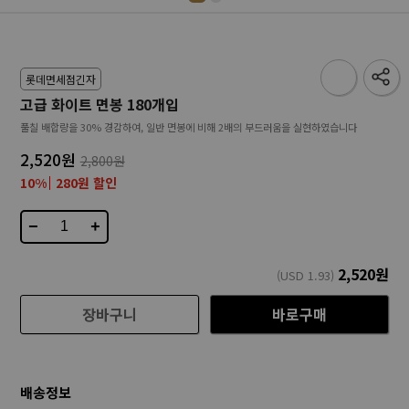
롯데면세점긴자
고급 화이트 면봉 180개입
풀칠 배합량을 30% 경감하여, 일반 면봉에 비해 2배의 부드러움을 실현하였습니다
2,520원
2,800원
10%
280원 할인
−
+
2,520
원
(USD
1.93
)
장바구니
바로구매
배송정보