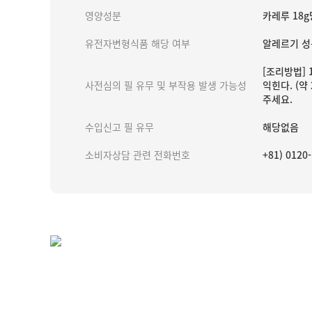
영양성분
카레루 18g당
유전자변형식품 해당 여부
알레르기 성
[조리방법] 
사전심의 필 유무 및 부작용 발생 가능성
익힌다. (약
주세요.
수입신고 필 유무
해당없음
소비자상담 관련 전화번호
+81) 012