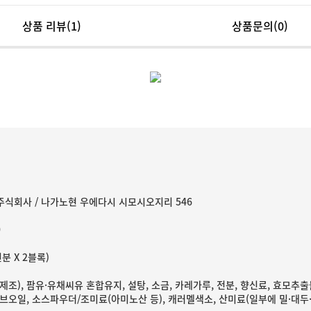
상품 리뷰
(1)
상품문의(0)
식회사 / 나가노현 우에다시 시모시오지리 546
0
인분 X 2블록)
조), 팜유·유채씨유 혼합유지, 설탕, 소금, 카레가루, 전분, 향신료, 효모추출
허브오일, 소스파우더/조미료(아미노산 등), 캐러멜색소, 산미료(일부에 밀·대두