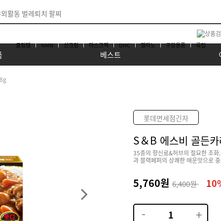
쿨링템
NMN
선크림
마스크팩
DHC
멜라노
구강용품
룩업
품
베스트
8g
롯데면세점긴자
S＆B 에스비 골든카레
35종의 향신료&허브의 절묘한 조화.
과 블랙페퍼의 상쾌한 매운맛으로 중후
5,760원
10
6,400원