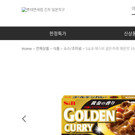
한정특가
신상
Home
>
전체상품
>
식품
>
소스/조미료
> S＆B 에스비 골든카레 매운맛 19