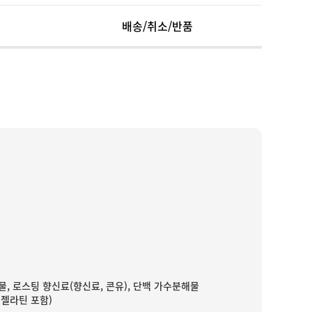
배송/취소/반품
물, 로스팅 향신료(향신료, 콘유), 단백 가수분해물
·젤라틴 포함)