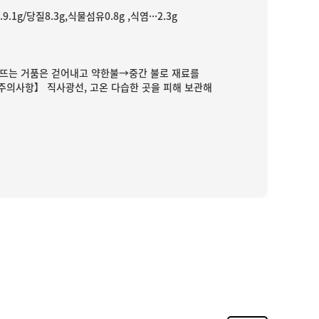
.9.1g/당질8.3g,식물섬유0.8g ,식염···2.3g
끓으면 뜨는 거품은 걷어내고 약한불→중간 불로 재료를
.【주의사항】 직사광선, 고온 다습한 곳을 피해 보관해