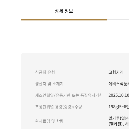
상세 정보
식품의 유형
고형카레
생산자 및 소재지
에비스식품주
제조연월일/유통기한 또는 품질유지기한
2025.10.1
포장단위별 용량(중량)/수량
198g(5~6
밀가루(일본제
원재료명 및 함량
(젤라틴), 