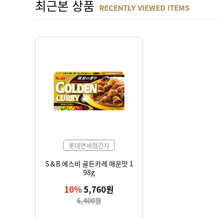
최근본 상품
RECENTLY VIEWED ITEMS
롯데면세점긴자
S＆B 에스비 골든카레 매운맛 1
98g
10%
5,760원
6,400원