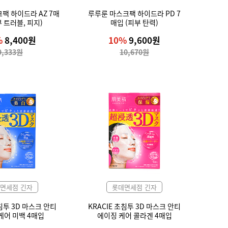
팩 하이드라 AZ 7매
루루룬 마스크팩 하이드라 PD 7
부 트러블, 피지)
매입 (피부 탄력)
%
8,400원
10%
9,600원
9,333원
10,670원
면세점 긴자
롯데면세점 긴자
초침투 3D 마스크 안티
KRACIE 초침투 3D 마스크 안티
케어 미백 4매입
에이징 케어 콜라겐 4매입