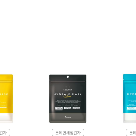
긴자
롯데면세점긴자
롯