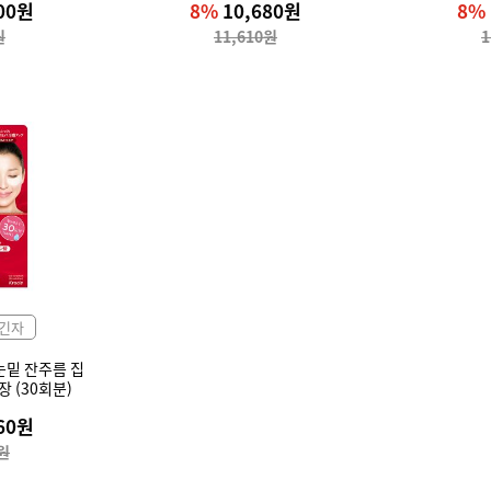
00원
8%
10,680원
8%
원
11,610원
1
긴자
눈밑 잔주름 집
장 (30회분)
760원
0원