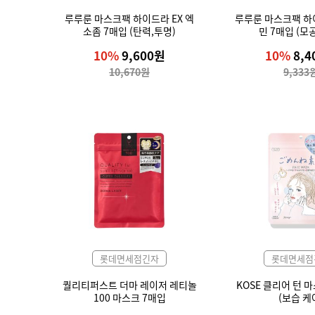
루루룬 마스크팩 하이드라 EX 엑
루루룬 마스크팩 하
소좀 7매입 (탄력,투명)
민 7매입 (모
10%
9,600원
10%
8,4
10,670원
9,333
롯데면세점긴자
롯데면세점
퀄리티퍼스트 더마 레이저 레티놀
KOSE 클리어 턴 
100 마스크 7매입
(보습 케