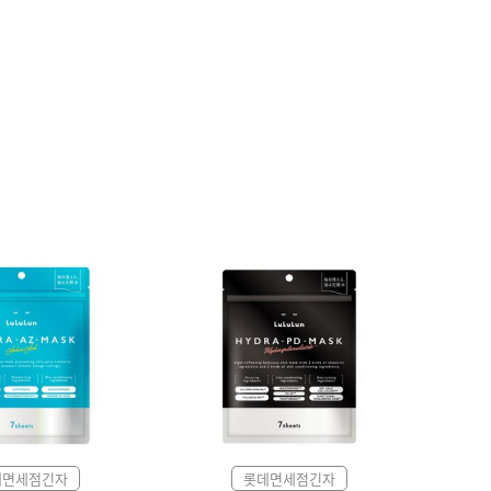
데면세점긴자
롯데면세점긴자