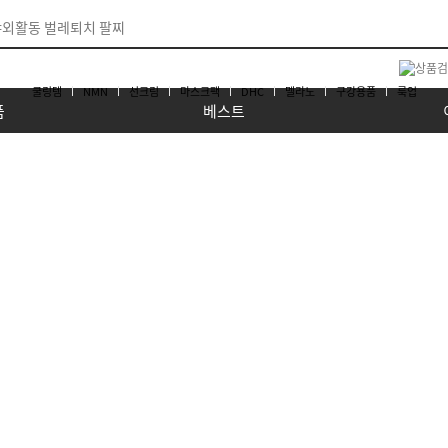
쿨링템
NMN
선크림
마스크팩
DHC
멜라노
구강용품
룩업
품
베스트