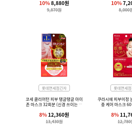
10%
8,880원
10%
7,2
9,870원
8,000
롯데면세점긴자
롯데면세점
코세 클리어턴 피부 탱글탱글 아이
쿠라시에 피부미정 
존 마스크 32회분 (신경 쓰이는 눈
중 케어 마스크 60
가·입가를 집중 관리)
8%
12,360원
8%
11,
13,430원
12,78