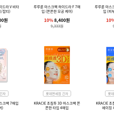
이드라 V 비타
루루룬 마스크팩 하이드라 F 7매
루루룬 마스크
공/잡티)
입 (쫀쫀한 모공 케어)
입 (피
00원
10%
8,400원
10
원
9,333원
긴자
롯데면세점 긴자
롯데
마스크팩 7매입
KRACIE 초침투 3D 마스크팩 쫀
KRACIE 
어)
쫀한 타입 4매입
에이징 