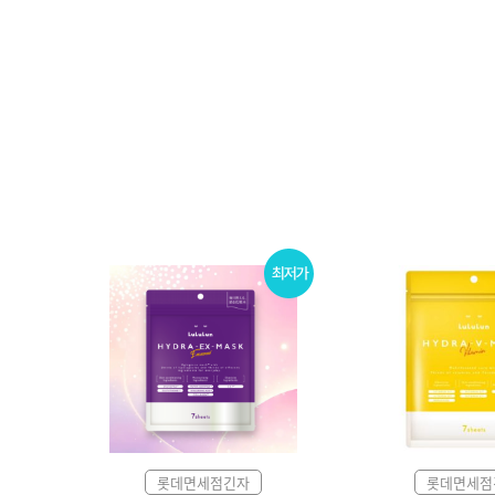
롯데면세점긴자
롯데면세점