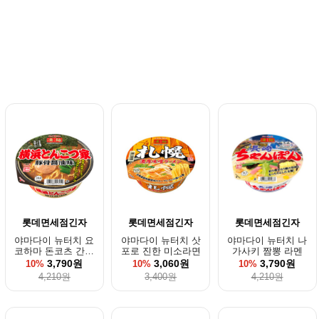
롯데면세점긴자
롯데면세점긴자
롯데면세점긴자
야마다이 뉴터치 요
야마다이 뉴터치 삿
야마다이 뉴터치 나
코하마 돈코츠 간장
포로 진한 미소라면
가사키 짬뽕 라멘
컵라면
3,790원
3,060원
3,790원
10%
10%
10%
4,210원
3,400원
4,210원