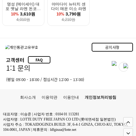
명성 (메이세이) 대
야마다이 뉴터치 센
포 옛날 라멘 돈코츠
다이 매운 미소 라멘
컵라면
3,610원
3,790원
10%
10%
4,010원
4,210원
공지사항
고객센터
FAQ
1:1 문의
(평일 09:00 - 18:00 / 점심시간 12:00 – 13:00)
회사소개
이용약관
이용안내
개인정보처리방침
대표자명 : 이승준 | 사업자 번호 : 0104 01 113281
사업자명 : LOTTE DUTY FREE JAPAN CO LTD (롯데면세점 일본법인)
사업자 주소 : TOKAIDOGINZA BUILD. 3F, 6-4-1 GINZA, CHUO-KU, TOKYO,
104-0061, JAPAN | 제휴문의 : ldfginza@lotte.net