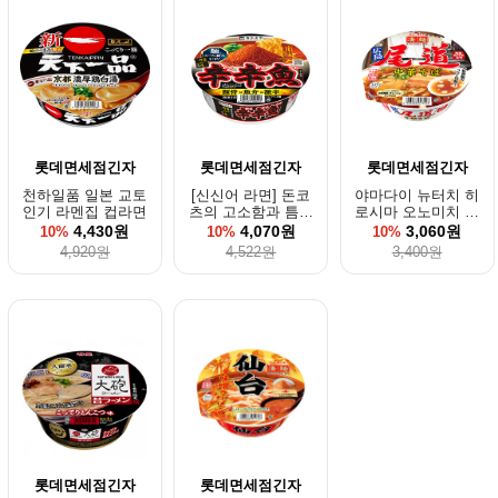
롯데면세점긴자
롯데면세점긴자
롯데면세점긴자
천하일품 일본 교토
[신신어 라면] 돈코
야마다이 뉴터치 히
인기 라멘집 컵라면
츠의 고소함과 틈새
로시마 오노미치 중
라면의 매운 맛 136
화소바 라멘 컵라면
4,430원
4,070원
3,060원
10%
10%
10%
g
4,920원
4,522원
3,400원
롯데면세점긴자
롯데면세점긴자