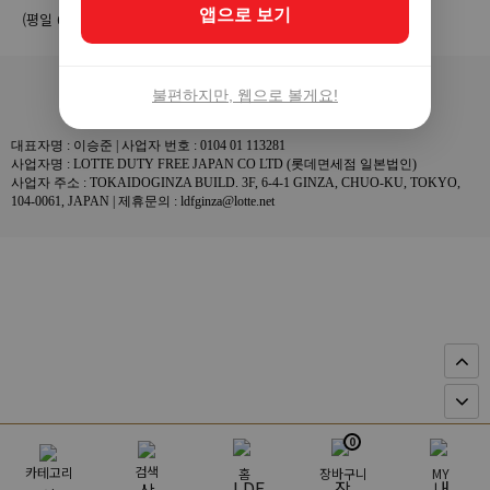
앱으로 보기
(평일 09:00 - 18:00 / 점심시간 12:00 – 13:00)
회사소개
이용약관
이용안내
개인정보처리방침
불편하지만, 웹으로 볼게요!
대표자명 : 이승준 | 사업자 번호 : 0104 01 113281
사업자명 : LOTTE DUTY FREE JAPAN CO LTD (롯데면세점 일본법인)
사업자 주소 : TOKAIDOGINZA BUILD. 3F, 6-4-1 GINZA, CHUO-KU, TOKYO,
104-0061, JAPAN | 제휴문의 : ldfginza@lotte.net
0
검색
카테고리
홈
장바구니
MY