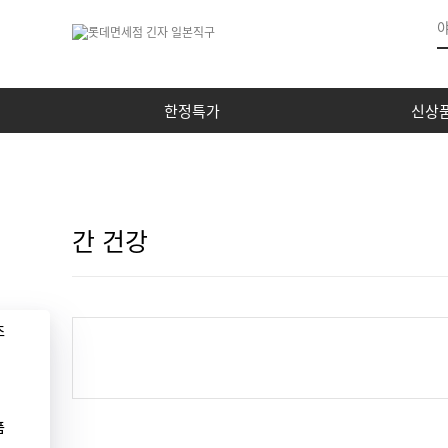
한정특가
신상
간 건강
조
품