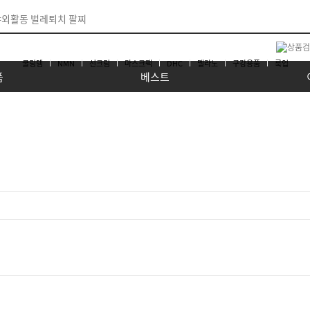
쿨링템
NMN
선크림
마스크팩
DHC
멜라노
구강용품
룩업
품
베스트