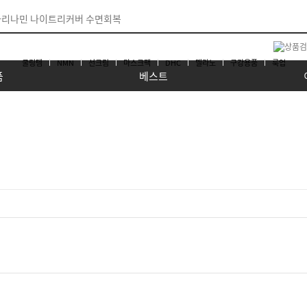
쿨링템
NMN
선크림
마스크팩
DHC
멜라노
구강용품
룩업
품
베스트