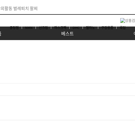
쿨링템
NMN
선크림
마스크팩
DHC
멜라노
구강용품
룩업
품
베스트