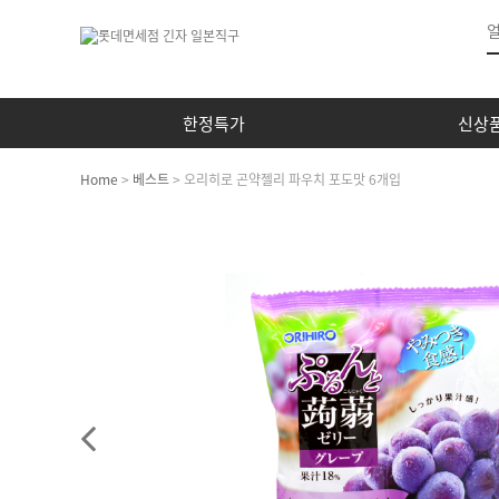
한정특가
신상
Home
>
베스트
> 오리히로 곤약젤리 파우치 포도맛 6개입