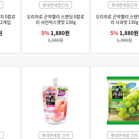
롯데면세점긴자
롯데면세점긴자
치 0칼로
오리히로 곤약젤리 스탠딩 0칼로
오리히로 곤약젤리 스탠
12개입
리 샤인머스캣맛 130g
리 사과맛 130g
원
5%
1,880원
5%
1,880원
1,980원
1,980원
자
롯데면세점 긴자
롯데면세점 긴자