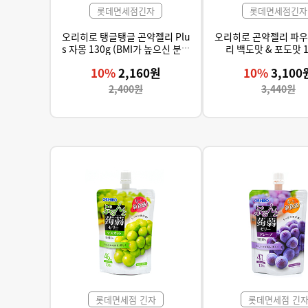
롯데면세점긴자
롯데면세점긴자
오리히로 탱글탱글 곤약젤리 Plu
오리히로 곤약젤리 파우
s 자몽 130g (BMI가 높으신 분들
리 백도맛 & 포도맛 
의 체지방을 감소시켜주는 로즈
10%
2,160원
10%
3,100
힙 추출물 함유)
2,400원
3,440원
롯데면세점 긴자
롯데면세점 긴