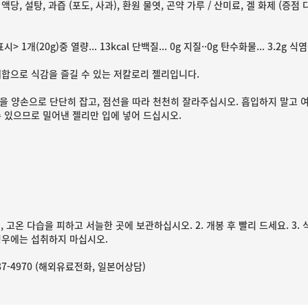
액당, 설탕, 과즙 (포도, 사과), 환원 물엿, 곤약 가루 / 산미료, 겔 화제 (증점 
> 1개(20g)중 열량... 13kcal 단백질... 0g 지질··0g 탄수화물... 3.2g 식염
배합으로 식감을 즐길 수 있는 저칼로리 젤리입니다.
을 양손으로 단단히 잡고, 점선을 따라 천천히 잘라주십시오. 흡입하지 말고 여
수 있으므로 밀어낸 젤리만 입에 넣어 드십시오.
선, 고온 다습을 피하고 서늘한 곳에 보관하십시오. 2. 개봉 후 빨리 드세요. 
경우에는 섭취하지 마십시오.
-87-4970 (해외유료전화, 일본어상담)