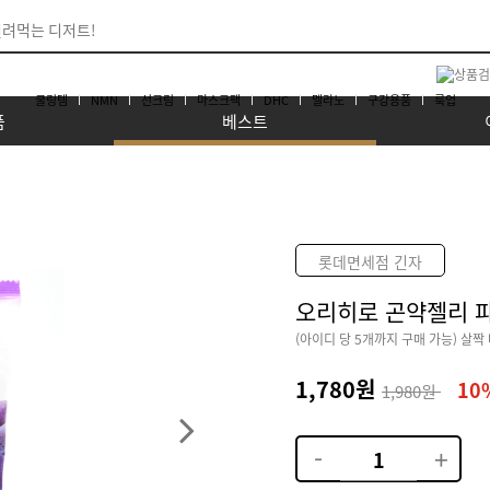
쿨링템
NMN
선크림
마스크팩
DHC
멜라노
구강용품
룩업
품
베스트
롯데면세점 긴자
오리히로 곤약젤리 
(아이디 당 5개까지 구매 가능) 살짝
1,780원
10
1,980원