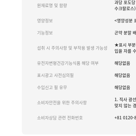
과당 포도당 
원재료명 및 함량
수크랄로스)
영양정보
<영양성분 표시
기능정보
곤약 분말 
★표시 부분
섭취 시 주의사항 및 부작용 발생 가능성
입을 자를 
유전자변형건강기능식품 해당 여부
해당없음
표시광고 사전심의필
해당없음
수입신고 필 유무
해당없음
1. 직사 광
소비자안전을 위한 주의사항
맞지 않는 
소비자상담 관련 전화번호
+81 0120