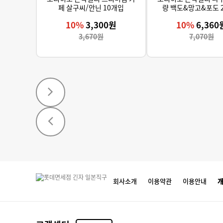
페 살구씨/안닌 10개입
량 백도&망고&포도 
10%
3,300원
10%
6,360
3,670원
7,070원
회사소개
이용약관
이용안내