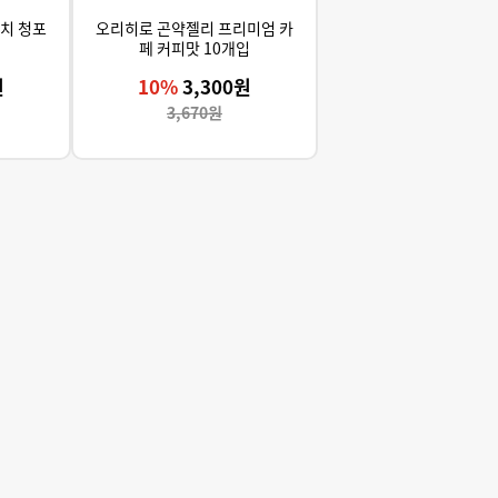
치 청포
오리히로 곤약젤리 프리미엄 카
페 커피맛 10개입
원
10%
3,300원
3,670원