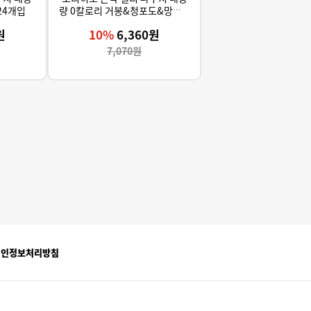
24개입
량 0칼로리 거봉&청포도&망고 2
4개입
원
10%
6,360원
7,070원
개인정보처리방침