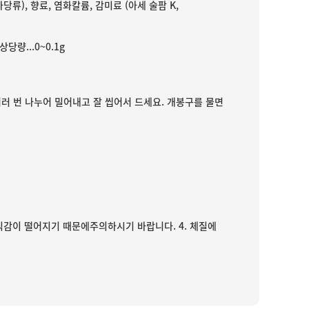
다당류), 향료, 염화칼륨, 감미료 (아세 술팜 K,
상당량...0~0.1g
러 번 나누어 밀어내고 잘 씹어서 드세요. 개봉구를 물면
3. 식감이 떨어지기 때문에주의하시기 바랍니다. 4. 체질에