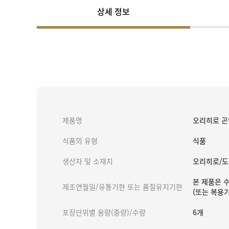
상세 정보
제품명
오리히로 곤
식품의 유형
식품
생산자 및 소재지
오리히로/도
본 제품은 
제조연월일/유통기한 또는 품질유지기한
(또는 복용기
포장단위별 용량(중량)/수량
6개