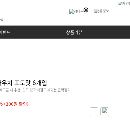
0
이벤트
상품리뷰
파우치 포도맛 6개입
 배고플 때 추천! 맛도 있고 식감도 재밌는 곤약젤리
%
(200원 할인)