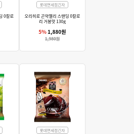
롯데면세점긴자
딩 0칼로
오리히로 곤약젤리 스탠딩 0칼로
리 거봉맛 130g
5%
1,880원
1,980원
롯데면세점긴자