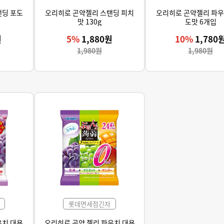
탠딩 포도
오리히로 곤약젤리 스탠딩 피치
오리히로 곤약젤리 파우
맛 130g
도맛 6개입
원
5%
1,880원
10%
1,780
1,980원
1,980원
롯데면세점긴자
우치 대용
오리히로 곤약 젤리 파우치 대용