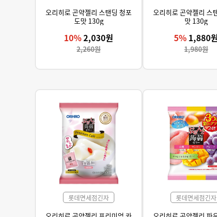
오리히로 곤약젤리 스탠딩 청포
오리히로 곤약젤리 스
도맛 130g
맛 130g
10%
2,030원
5%
1,880
2,260원
1,980원
롯데면세점긴자
롯데면세점긴자
오리히로 곤약젤리 프리미엄 카
오리히로 곤약젤리 파