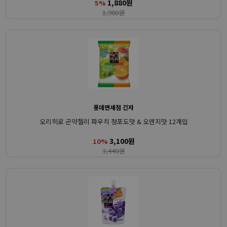
1,880원
5%
1,980원
롯데면세점 긴자
오리히로 곤약젤리 파우치 청포도맛 & 오렌지맛 12개입
3,100원
10%
3,440원