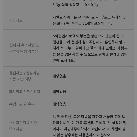
3.3g 식염 상당량 ... 0 ~ 0.1g
저칼로리 짜먹는 곤약젤리로 사과/포도 두가지 맛
기능정보
을 한꺼번에 즐기는 12개입 포장입니다.
<먹는법> ★표시 부분을 양손으로 단단히 잡고,
점선을 따라 천천히 잘라주십시오. 흡입하지 말고
섭취 시 주의사항 및
여러 번 나누어 밀어내고 잘 씹어서 드세요. 개봉구
부작용 발생 가능성
를 물면 입을 자를 수 있으므로 밀어낸 젤리만 입에
넣어 드십시오.
유전자변형건강기능
해당없음
식품 해당 여부
표시광고 사전심의필
해당없음
수입신고 필 유무
해당없음
1. 직사 광선, 고온 다습을 피하고 서늘한 곳에 보
소비자안전을 위한
관하십시오. 2. 개봉 후 빨리 드세요. 3. 식감이 떨
주의사항
어지기 때문에주의하시기 바랍니다. 4. 체질에 맞
지 않는 경우에는 사용을하지 마십시오.