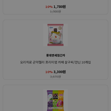
1,780원
10%
1,980원
롯데면세점긴자
오리히로 곤약젤리 프리미엄 카페 살구씨/안닌 10개입
3,300원
10%
3,670원