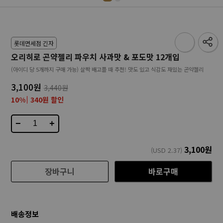
롯데면세점 긴자
오리히로 곤약젤리 파우치 사과맛 & 포도맛 12개입
(아이디 당 5개까지 구매 가능) 살짝 배고플 때 추천! 맛도 있고 식감도 재밌는 곤약젤리
3,100원
3,440원
10%
340원 할인
−
+
3,100
원
(USD
2.37
)
장바구니
바로구매
배송정보