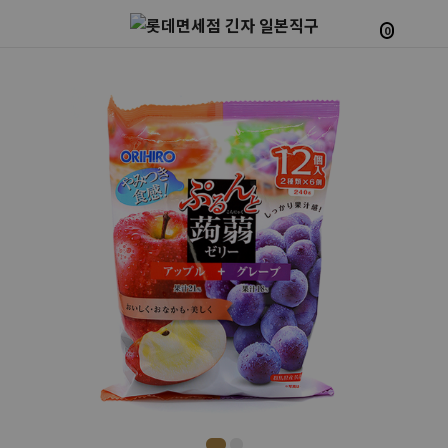
0
Prev
Next