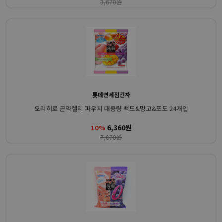
3,670원
롯데면세점긴자
오리히로 곤약젤리 파우치 대용량 백도&망고&포도 24개입
6,360원
10%
7,070원