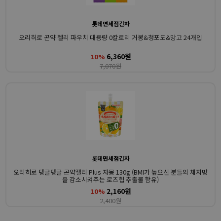
롯데면세점긴자
오리히로 곤약 젤리 파우치 대용량 0칼로리 거봉&청포도&망고 24개입
6,360원
10%
7,070원
롯데면세점긴자
오리히로 탱글탱글 곤약젤리 Plus 자몽 130g (BMI가 높으신 분들의 체지방
을 감소시켜주는 로즈힙 추출물 함유)
2,160원
10%
2,400원