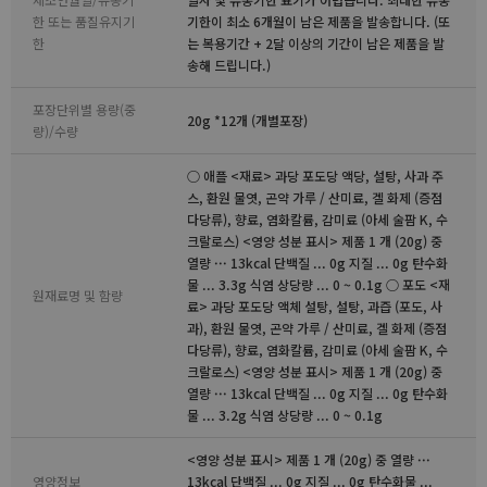
한 또는 품질유지기
기한이 최소 6개월이 남은 제품을 발송합니다. (또
한
는 복용기간 + 2달 이상의 기간이 남은 제품을 발
송해 드립니다.)
포장단위별 용량(중
20g *12개 (개별포장)
량)/수량
○ 애플 <재료> 과당 포도당 액당, 설탕, 사과 주
스, 환원 물엿, 곤약 가루 / 산미료, 겔 화제 (증점
다당류), 향료, 염화칼륨, 감미료 (아세 술팜 K, 수
크랄로스) <영양 성분 표시> 제품 1 개 (20g) 중
열량 ··· 13kcal 단백질 ... 0g 지질 ... 0g 탄수화
물 ... 3.3g 식염 상당량 ... 0 ~ 0.1g ○ 포도 <재
원재료명 및 함량
료> 과당 포도당 액체 설탕, 설탕, 과즙 (포도, 사
과), 환원 물엿, 곤약 가루 / 산미료, 겔 화제 (증점
다당류), 향료, 염화칼륨, 감미료 (아세 술팜 K, 수
크랄로스) <영양 성분 표시> 제품 1 개 (20g) 중
열량 ··· 13kcal 단백질 ... 0g 지질 ... 0g 탄수화
물 ... 3.2g 식염 상당량 ... 0 ~ 0.1g
<영양 성분 표시> 제품 1 개 (20g) 중 열량 ···
영양정보
13kcal 단백질 ... 0g 지질 ... 0g 탄수화물 ...