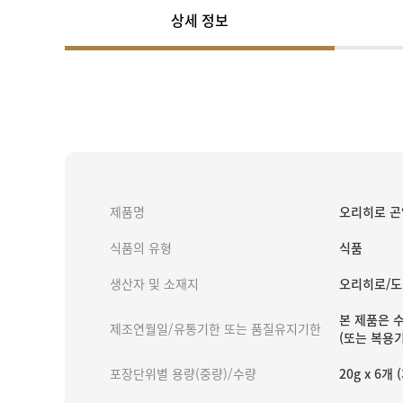
상세 정보
제품명
오리히로 곤
식품의 유형
식품
생산자 및 소재지
오리히로/도
본 제품은 
제조연월일/유통기한 또는 품질유지기한
(또는 복용기
포장단위별 용량(중량)/수량
20g x 6개