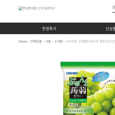
한정특가
신상
Home
>
전체상품
>
식품
>
스낵류
> 오리히로 곤약젤리 파우치 청포도맛 6