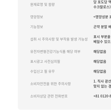
당 포도당 액
원재료명 및 함량
수크랄로스)
영양정보
<영양성분 표시
기능정보
곤약 분말 
표시 부분을
섭취 시 주의사항 및 부작용 발생 가능성
베일수 있으
유전자변형건강기능식품 해당 여부
해당없음
표시광고 사전심의필
해당없음
수입신고 필 유무
해당없음
1. 직사 광
소비자안전을 위한 주의사항
맞지 않는 
소비자상담 관련 전화번호
+81 0120