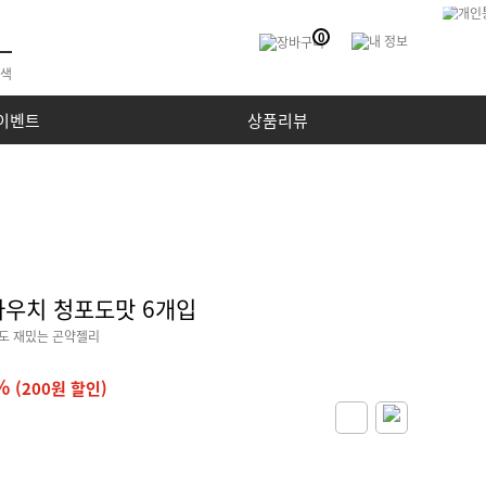
0
이벤트
상품리뷰
파우치 청포도맛 6개입
감도 재밌는 곤약젤리
%
(200원 할인)