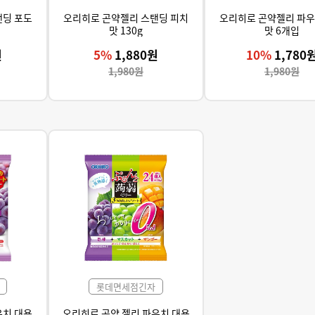
탠딩 포도
오리히로 곤약젤리 스탠딩 피치
오리히로 곤약젤리 파우
맛 130g
맛 6개입
원
5%
1,880원
10%
1,780
1,980원
1,980원
롯데면세점긴자
우치 대용
오리히로 곤약 젤리 파우치 대용