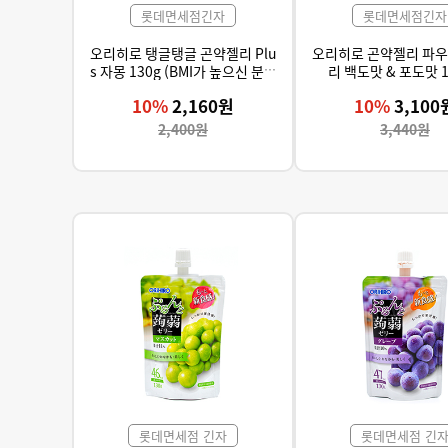
롯데면세점긴자
롯데면세점긴자
오리히로 탱글탱글 곤약젤리 Plu
오리히로 곤약젤리 파우
s 자몽 130g (BMI가 높으신 분들
리 백도맛 & 포도맛 
의 체지방을 감소시켜주는 로즈
10%
2,160원
10%
3,100
힙 추출물 함유)
2,400원
3,440원
롯데면세점 긴자
롯데면세점 긴