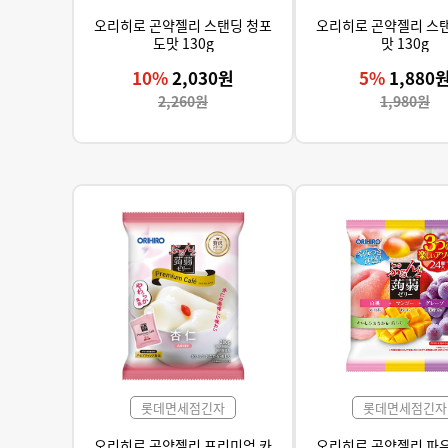
오리히로 곤약젤리 스탠딩 청포
오리히로 곤약젤리 스
도맛 130g
맛 130g
10%
2,030원
5%
1,880
2,260원
1,980원
롯데면세점긴자
롯데면세점긴자
오리히로 곤약젤리 프리미엄 카
오리히로 곤약젤리 파