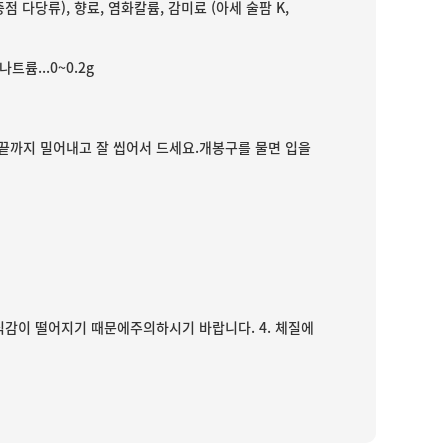
증점 다당류), 향료, 염화칼륨, 감미료 (아세 술팜 K,
나트륨...0~0.2g
끝까지 밀어내고 잘 씹어서 드세요.개봉구를 물면 입을
3. 식감이 떨어지기 때문에주의하시기 바랍니다. 4. 체질에