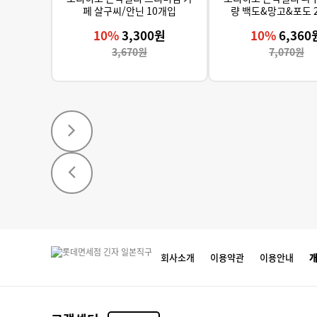
페 살구씨/안닌 10개입
량 백도&망고&포도 
10%
3,300원
10%
6,360
3,670원
7,070원
회사소개
이용약관
이용안내