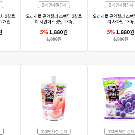
롯데면세점긴자
롯데면세점긴자
치 0칼로
오리히로 곤약젤리 스탠딩 0칼로
오리히로 곤약젤리 스탠
12개입
리 샤인머스캣맛 130g
리 사과맛 130g
원
5%
1,880원
5%
1,880원
1,980원
1,980원
자
롯데면세점 긴자
롯데면세점 긴자