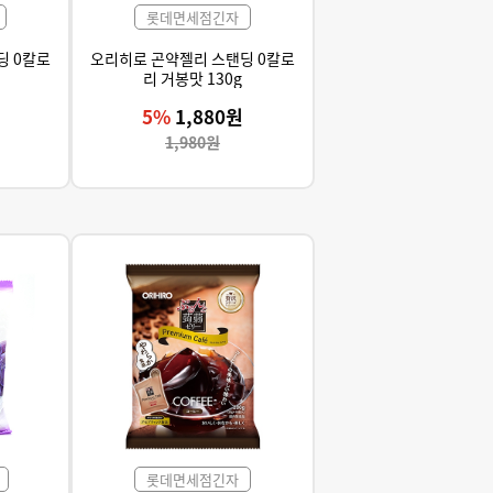
롯데면세점긴자
딩 0칼로
오리히로 곤약젤리 스탠딩 0칼로
리 거봉맛 130g
5%
1,880원
1,980원
롯데면세점긴자