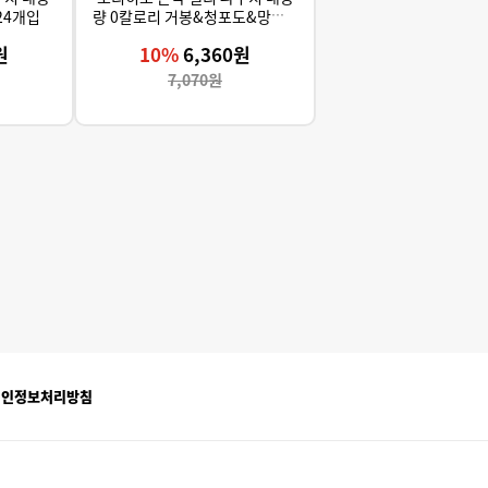
24개입
량 0칼로리 거봉&청포도&망고 2
4개입
원
10%
6,360원
7,070원
개인정보처리방침