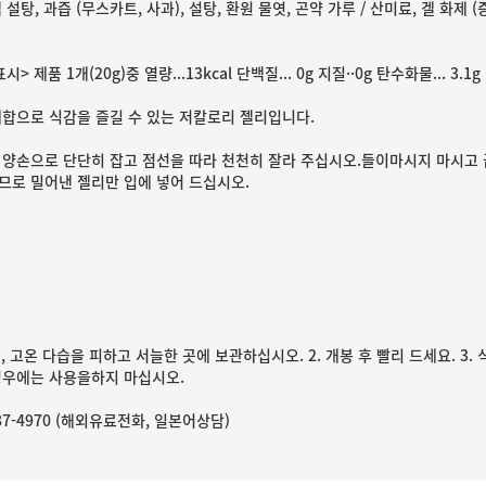
 설탕, 과즙 (무스카트, 사과), 설탕, 환원 물엿, 곤약 가루 / 산미료, 겔 화제 (
> 제품 1개(20g)중 열량...13kcal 단백질... 0g 지질··0g 탄수화물... 3.1g 
배합으로 식감을 즐길 수 있는 저칼로리 젤리입니다.
 양손으로 단단히 잡고 점선을 따라 천천히 잘라 주십시오.들이마시지 마시고 
므로 밀어낸 젤리만 입에 넣어 드십시오.
선, 고온 다습을 피하고 서늘한 곳에 보관하십시오. 2. 개봉 후 빨리 드세요. 
경우에는 사용을하지 마십시오.
-87-4970 (해외유료전화, 일본어상담)