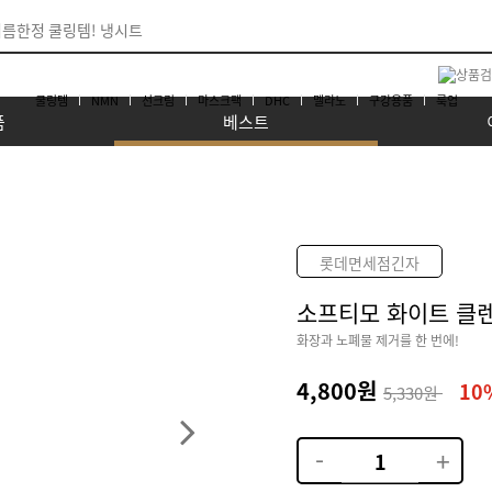
쿨링템
NMN
선크림
마스크팩
DHC
멜라노
구강용품
룩업
품
베스트
롯데면세점긴자
소프티모 화이트 클렌
화장과 노폐물 제거를 한 번에!
4,800원
10
5,330원