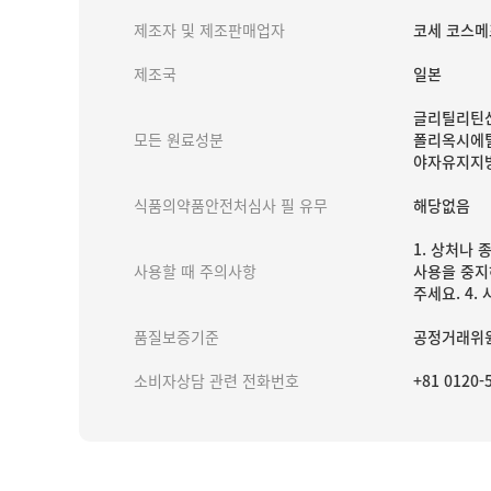
제조자 및 제조판매업자
코세 코스메포
제조국
일본
글리틸리틴산
모든 원료성분
폴리옥시에틸
야자유지지방
식품의약품안전처심사 필 유무
해당없음
1. 상처나 
사용할 때 주의사항
사용을 중지
주세요. 4.
품질보증기준
공정거래위원
소비자상담 관련 전화번호
+81 0120