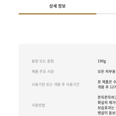
상세 정보
용량 또는 중량
190g
제품 주요 사양
모든 피부용
본 제품은 
사용기한 또는 개봉 후 사용기간
개봉 후 1
쫀득쫀득하고
확실히 제거
사용방법
보습효과는 
맨살이 돋보