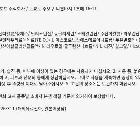
트 주식회사 / 도쿄도 주오구 니혼바시 1초메 16-11
디칼륨/정제수/ 밀리스틴산/ 농글리세린/ 스테알린산/ 수산화칼륨/ 라우린산/
렌라우리르에테르(7E.O.)/ L-아스코르빈산에스테르이나트륨/ 두유발효액/ 1/
산아실글리신칼륨액/ N-라우로일-글루탐산나트륨/ N-L-리진/ 실크말/ 
종기, 습진 등, 피부에 이상이 있는 경우에는 사용하지 마십시오. 2. 사용 중,
하고, 피부과 전문의 등에게 상담하십시오. 그대로 사용을 계속하면 증상이 악화될
 사용 후 뚜껑을 제대로 닫아주십시오. 5. 고온의 장소에는 보관하지 마십시오.
회 고시 품목별 소비자 분쟁 해결 기준에 의거하여 보상합니다.
-526-311 (해외유료전화, 일본어상담)