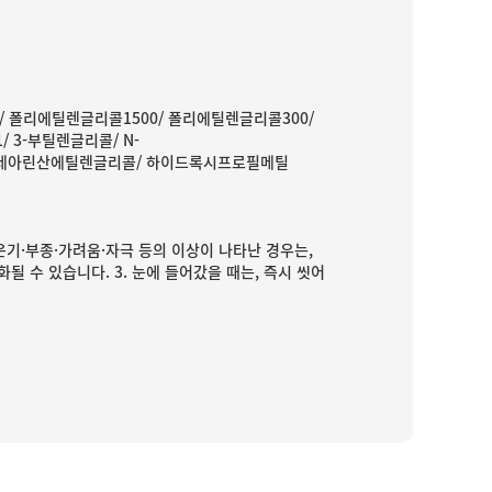
 폴리에틸렌글리콜1500/ 폴리에틸렌글리콜300/
 3-부틸렌글리콜/ N-
디스테아린산에틸렌글리콜/ 하이드록시프로필메틸
 붉은기·부종·가려움·자극 등의 이상이 나타난 경우는,
 수 있습니다. 3. 눈에 들어갔을 때는, 즉시 씻어