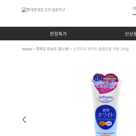
한정특가
신상
Home
>
피부도 미소도 빛나게!
> 소프티모 화이트 클렌징폼 약용 190g