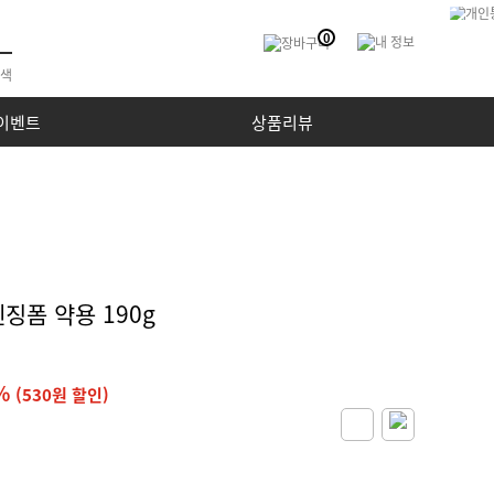
0
이벤트
상품리뷰
징폼 약용 190g
%
(530원 할인)