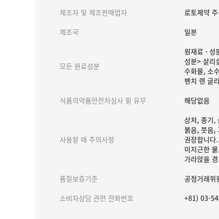
제조자 및 제조판매업자
로토제약 주식
제조국
일본
원재료 · 성
성분> 살리실
모든 원료성분
수화물, 소수
펜치 렌 글리
식품의약품안전처심사 필 유무
해당없음
상처, 종기
붉음, 붓음
사용할 때 주의사항
권장합니다.
미지근한 물
가라앉을 경
품질보증기준
공정거래위원
소비자상담 관련 전화번호
+81) 03-