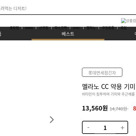
쿨링템
NMN
선크림
마스크팩
DHC
멜라노
구강용품
룩업
품
베스트
롯데면세점긴자
멜라노 CC 약용 기미
비타민이 침투하여 기미와 주근깨를
13,560원
14,740원