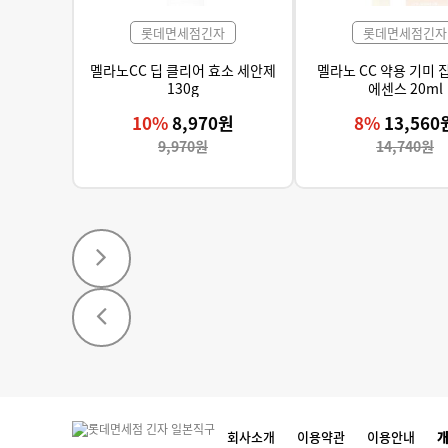
롯데면세점긴자
롯데면세점긴자
멜라노CC 딥 클리어 효소 세안제
멜라노 CC 약용 기미 
130g
에센스 20ml
10%
8,970원
8%
13,560
9,970원
14,740원
회사소개
이용약관
이용안내