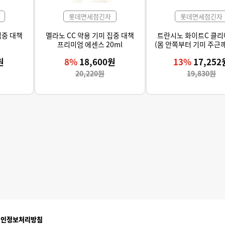
롯데면세점긴자
롯데면세점긴자
집중 대책
멜라노 CC 약용 기미 집중 대책
트란시노 화이트C 클리어
프리미엄 에센스 20ml
(몸 안쪽부터 기미 주근
하는 효과, 얼굴뿐 아니
원
8%
18,600원
13%
17,252
작용)
20,220원
19,830원
개인정보처리방침