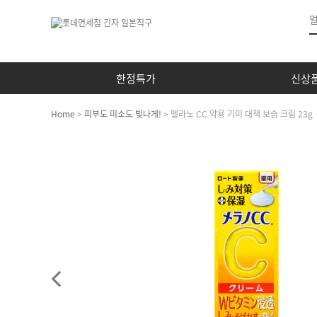
한정특가
신상
Home
>
피부도 미소도 빛나게!
> 멜라노 CC 약용 기미 대책 보습 크림 23g