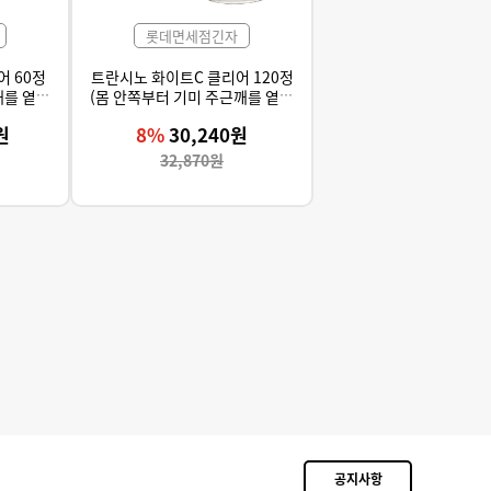
롯데면세점긴자
 60정
트란시노 화이트C 클리어 120정
깨를 옅게
(몸 안쪽부터 기미 주근깨를 옅게
라 전신에
하는 효과, 얼굴뿐 아니라 전신에
원
8%
30,240원
작용)
32,870원
공지사항