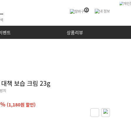
0
이벤트
상품리뷰
 대책 보습 크림 23g
 방지
8%
(1,180원 할인)