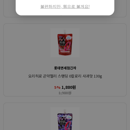
불편하지만, 웹으로 볼게요!
1,880원
5%
1,980원
롯데면세점긴자
오리히로 곤약젤리 스탠딩 0칼로리 사과맛 130g
1,880원
5%
1,980원