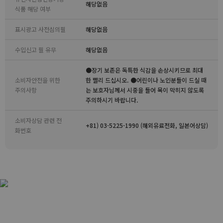
해당없음
식품 해당 여부
표시광고 사전심의필
해당없음
수입신고 필 유무
해당없음
●장기 보존은 독특한 식감을 손상시키므로 최대
소비자안전을 위한
한 빨리 드십시오. ●어린이나 노인분들이 드실 때
주의사항
는 보호자님께서 시중을 들어 목이 막히지 않도록
주의하시기 바랍니다.
소비자상담 관련 전
+81) 03-5225-1990 (해외유료전화, 일본어상담)
화번호