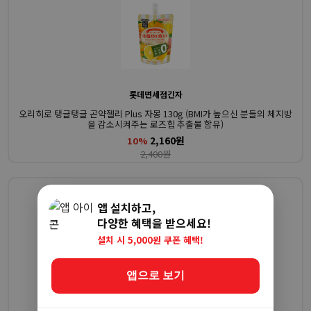
롯데면세점긴자
오리히로 탱글탱글 곤약젤리 Plus 자몽 130g (BMI가 높으신 분들의 체지방
을 감소시켜주는 로즈힙 추출물 함유)
2,160원
10%
2,400원
앱 설치하고,
다양한 혜택을 받으세요!
설치 시 5,000원 쿠폰 혜택!
앱으로 보기
롯데면세점긴자
오리히로 곤약젤리 스탠딩 0칼로리 샤인머스캣맛 130g