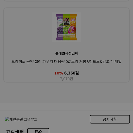
롯데면세점긴자
오리히로 곤약 젤리 파우치 대용량 0칼로리 거봉&청포도&망고 24개입
6,360원
10%
7,070원
공지사항
고객센터
FAQ