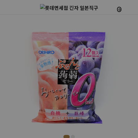
0
Prev
Next