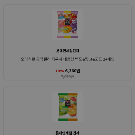
롯데면세점긴자
오리히로 곤약젤리 파우치 대용량 백도&망고&포도 24개입
6,360원
10%
7,070원
롯데면세점 긴자