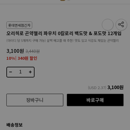
롯데면세점긴자
오리히로 곤약젤리 파우치 0칼로리 백도맛 & 포도맛 12개입
(아이디 당 5개까지 구매 가능) 살짝 배고플 때 추천! 맛도 있고 식감도 재밌는 곤약젤리
3,100원
3,440원
10%
340원 할인
−
+
3,100
원
(USD
2.37
)
장바구니
바로구매
배송정보