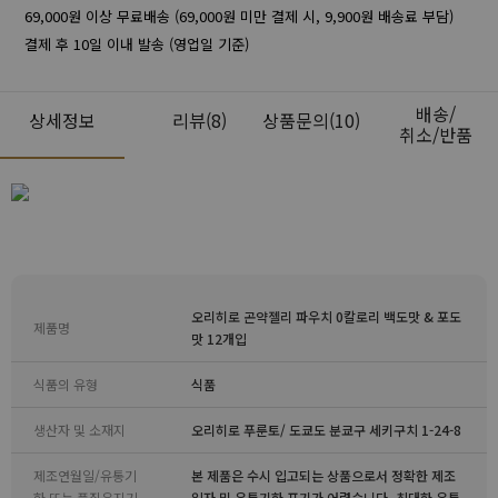
69,000원 이상 무료배송 (69,000원 미만 결제 시, 9,900원 배송료 부담)
결제 후 10일 이내 발송 (영업일 기준)
배송/
상세정보
리뷰
(8)
상품문의(10)
취소/반품
오리히로 곤약젤리 파우치 0칼로리 백도맛 & 포도
제품명
맛 12개입
식품의 유형
식품
생산자 및 소재지
오리히로 푸룬토/ 도쿄도 분쿄구 세키구치 1-24-8
제조연월일/유통기
본 제품은 수시 입고되는 상품으로서 정확한 제조
한 또는 품질유지기
일자 및 유통기한 표기가 어렵습니다. 최대한 유통