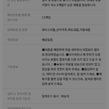
한
기한이 최소 6개월이 남은 제품을 발송합니다.
포장단위별 용량(중
12개입
량)/수량
원재료명 및 함량
에리스리톨,곤약가루,백도과즙,거봉과즙
영양정보
해당없음
●과즙을 배합하여 맛을 내주면서 무칼로리 젤리
로 완성하였습니다. ●다이어트나 배 주위가 신경
쓰이는 분들도 칼로리를 신경 쓰지 않고 드실 수 있
습니다. / ●★표시 부분을 양손으로 단단히 잡고,
기능정보
점선을 따라 천천히 잘라 주세요. ●흡입하지 말
고, 여러 번 나누어 밀어내고, 잘 씹어 드세요. ●개
봉구를 물면 입을 자를 수 있으므로, 밀어낸 젤리만
입에 넣어 드세요.
섭취 시 주의사항 및
알레르기 표시 : 복숭아
부작용 발생 가능성
유전자변형건강기능