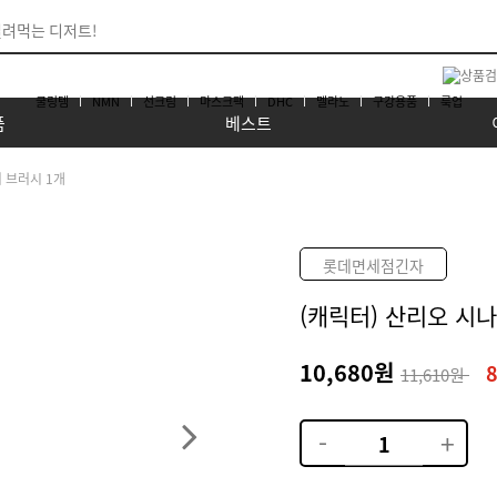
쿨링템
NMN
선크림
마스크팩
DHC
멜라노
구강용품
룩업
품
베스트
어 브러시 1개
롯데면세점긴자
(캐릭터) 산리오 시
10,680원
11,610원