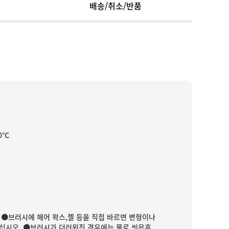
배송/취소/반품
0℃
 ●브러시에 헤어 왁스,젤 등을 직접 바르면 변형이나
주십시오. ●브러시가 더러워진 경우에는 물로 씻은후