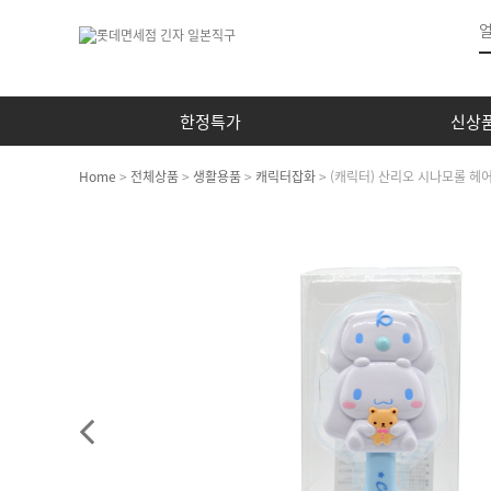
한정특가
신상
Home
>
전체상품
>
생활용품
>
캐릭터잡화
> (캐릭터) 산리오 시나모롤 헤