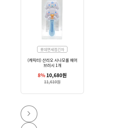
롯데면세점긴자
(캐릭터) 산리오 시나모롤 헤어
브러시 1개
8%
10,680원
11,610원