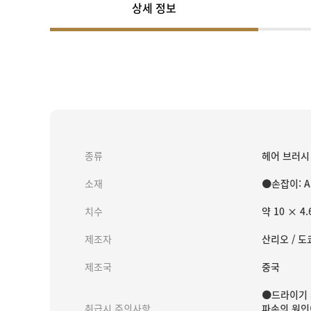
상세 정보
종류
헤어 브러시
소재
●손잡이: A
치수
약 10 × 4.
제조자
산리오 / 도
제조국
중국
●드라이기 
취급시 주의사항
파손의 원인