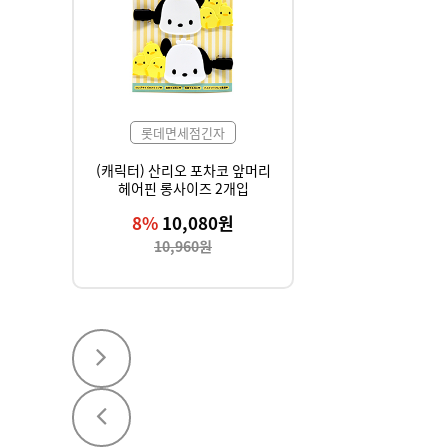
롯데면세점긴자
(캐릭터) 산리오 포차코 앞머리
헤어핀 롱사이즈 2개입
8%
10,080원
10,960원