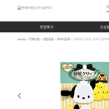
한정특가
신상
Home
>
전체상품
>
생활용품
>
캐릭터잡화
> (캐릭터) 산리오 포차코 앞머