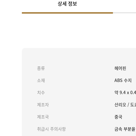
상세 정보
종류
헤어핀
소재
ABS 수지
치수
약 9.4 x 0.
제조자
산리오 / 도
제조국
중국
취급시 주의사항
금속 부분을