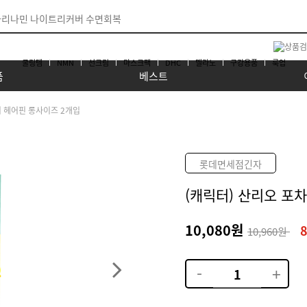
쿨링템
NMN
선크림
마스크팩
DHC
멜라노
구강용품
룩업
품
베스트
리 헤어핀 롱사이즈 2개입
롯데면세점긴자
(캐릭터) 산리오 포
10,080원
10,960원