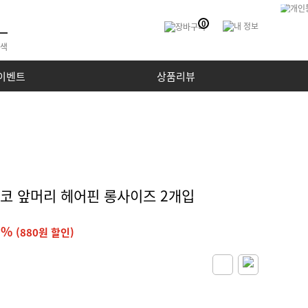
0
이벤트
상품리뷰
차코 앞머리 헤어핀 롱사이즈 2개입
8%
(880원 할인)