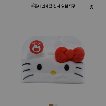
0
Prev
Next