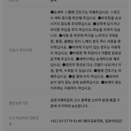
●손세탁 ※빨래 건조기는 피해주십시오. ※반드
시 세탁 표시를 확인해 주십시오. ●두피등을 손상
시키지 않도록 주의하십시오. ●강하게 당기거나
무리한 부담을 주지 마십시오.파손될 우려가 있습
니다. ●사용 중 피부에 자극을 느끼거나 가려움
증, 통증, 불쾌감 등이 느껴진 경우 즉시 사용을 중
지하십시오. ●피부에 이상이 있는 경우는 사용하
취급시 주의사항
지 마십시오. ●착용한 채 취침이나 격렬한 운동은
삼가해 주십시오. ●세탁시에는 손세탁으로 해주
십시오. ●원단의 특성상 다소 깃털이 나오거나 이
염, 탈색, 수축할 수 있습니다. ●빨래 건조기는 피
해주십시오. ●불 옆에 두지 마십시오. ●유아의
손이 닿지 않는 곳에 보관하십시오. ●본래의 용도
이외에는 사용하지 마십시오.
공정거래위원회 고시 품목별 소비자 분쟁 해결 기
품질보증기준
준에 의거하여 보상합니다.
A/S 책임자와 전화번
+81) 03-3779-8148 (해외유료전화, 일본어상담)
호