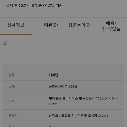
결제 후 10일 이내 발송 (영업일 기준)
배송/
상세정보
리뷰
(0)
상품문의(0)
취소/반품
종류
헤어밴드
소재
폴리에스테르 100%
●어른용 프리사이즈 ●포장용기:약 15.5 × 5 ×
치수
12cm
제조자
산리오 / 도쿄도 시나가와구 오사키 1-11-1
제조국
중국