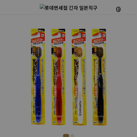
0
Prev
Next