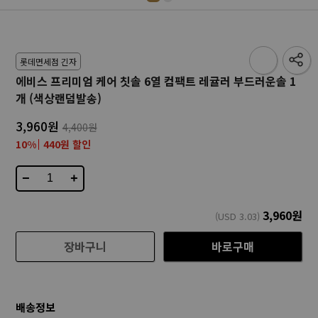
롯데면세점 긴자
에비스 프리미엄 케어 칫솔 6열 컴팩트 레귤러 부드러운솔 1
개 (색상랜덤발송)
3,960원
4,400원
10%
440원 할인
−
+
3,960
원
(USD
3.03
)
장바구니
바로구매
배송정보