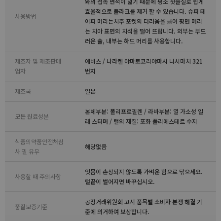
와의 접촉 면적이 넓기 때문에 평소 칫솔질로 쉽게
효율적으로 플라크를 제거 할 수 있습니다. 슈퍼 테
사용방법
이퍼 머리는치주 포켓의 더러움을 긁어 평면 머리
는 치아 표면의 치석을 떨어 뜨립니다. 외부는 부드
러운 솔, 내부는 하드 머리를 사용합니다.
제조자 및 제조판매
에비스 / 나라켄 야마토코리야마시 니시마치 321
업자
번지
제조국
일본
본체부분: 폴리프로필렌 / 라바부분: 열 가소성 일
모든 원료성분
래 스터머 / 털의 재질: 포화 폴리에스테르 수지
식품의약품안전처심
해당없음
사 필 유무
잇몸이 손상되지 않도록 가벼운 힘으로 닦으세요.
사용할 때 주의사항
털끝이 벌어지면 바꾸십시오.
공정거래위원회 고시 품목별 소비자 분쟁 해결 기
품질보증기준
준에 의거하여 보상합니다.