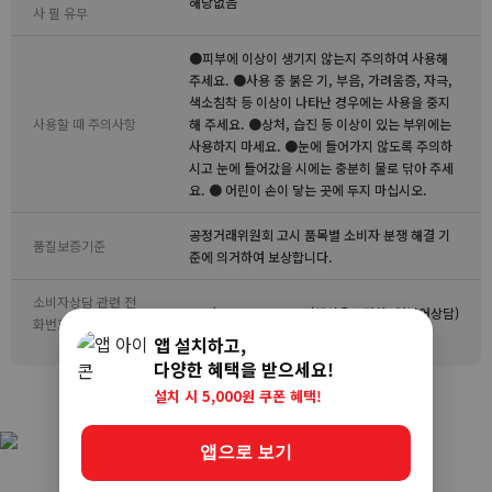
해당없음
사 필 유무
●피부에 이상이 생기지 않는지 주의하여 사용해
주세요. ●사용 중 붉은 기, 부음, 가려움증, 자극,
색소침착 등 이상이 나타난 경우에는 사용을 중지
사용할 때 주의사항
해 주세요. ●상처, 습진 등 이상이 있는 부위에는
사용하지 마세요. ●눈에 들어가지 않도록 주의하
시고 눈에 들어갔을 시에는 충분히 물로 닦아 주세
요. ● 어린이 손이 닿는 곳에 두지 마십시오.
공정거래위원회 고시 품목별 소비자 분쟁 해결 기
품질보증기준
준에 의거하여 보상합니다.
소비자상담 관련 전
+81) 03-3985-1300 (해외유료전화, 일본어상담)
화번호
앱 설치하고,
다양한 혜택을 받으세요!
설치 시 5,000원 쿠폰 혜택!
앱으로 보기