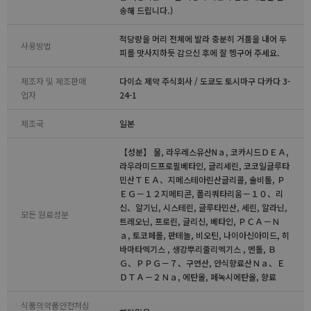
송해 드립니다.)
적당량을 머리 전체에 발라 충분히 거품을 내어 두
사용방법
피를 맛사지하듯 감으신 후에 잘 헹구어 주세요.
제조자 및 제조판매
다이쇼 제약 주식회사 / 도쿄도 토시마구 다카다 3-
업자
24-1
제조국
일본
【성분】 물, 라우레스유산Nａ, 코카시드ＤＥＡ,
라우라미드프로필베타인, 글리세린, 코코일글루타
민산ＴＥＡ、지메스테아린산글리콜, 솔비톨, Ｐ
ＥＧ－１２지메티콘, 폴리쿼타리움－１０、리
신、알기닌, 시스테린, 글루타민산, 세린, 알라닌,
모든 원료성분
트레오닌, 프로린, 글리신, 베타인, ＰＣＡ－Ｎ
ａ, 토코페롤, 판테놀, 비오틴, 나이아신아미드, 히
바마타엑기스 , 생강뿌리줄리엑기스 , 멘톨, Ｂ
Ｇ、ＰＰＧ－７、구연산, 안식향료산Ｎａ、Ｅ
ＤＴＡ－２Ｎａ, 에탄올, 페녹시에탄올, 향료
식품의약품안전처심