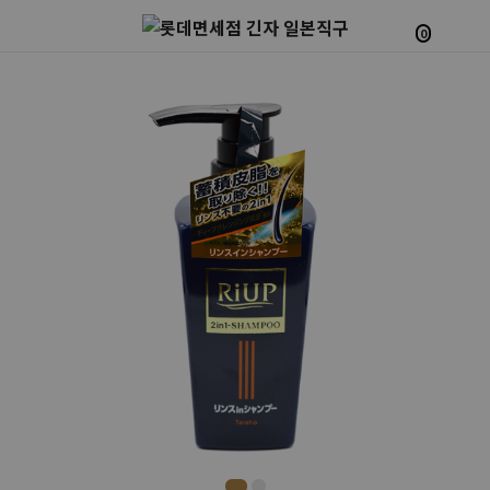
0
Prev
Next