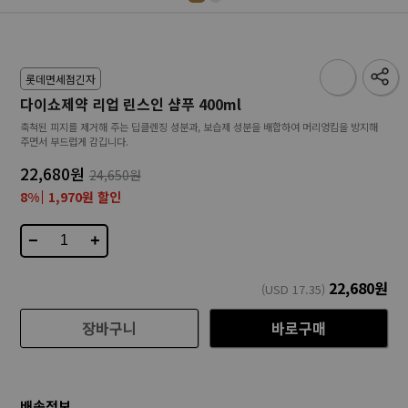
롯데면세점긴자
다이쇼제약 리업 린스인 샴푸 400ml
축척된 피지를 제거해 주는 딥클렌징 성분과, 보습제 성분을 배합하여 머리엉킴을 방지해
주면서 부드럽게 감깁니다.
22,680원
24,650원
8%
1,970원 할인
−
+
22,680
원
(USD
17.35
)
장바구니
바로구매
배송정보