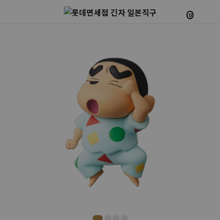
0
Prev
Next