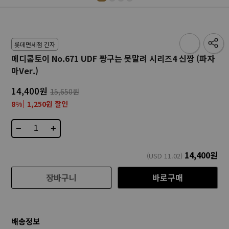
롯데면세점 긴자
메디콤토이 No.671 UDF 짱구는 못말려 시리즈4 신짱 (파자
마Ver.)
14,400원
15,650원
8%
1,250원 할인
−
+
14,400
원
(USD
11.02
)
장바구니
바로구매
배송정보