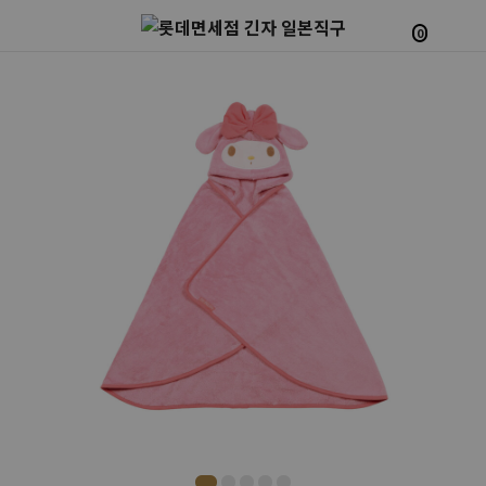
0
Prev
Next