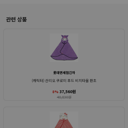
관련 상품
롯데면세점긴자
(캐릭터) 산리오 쿠로미 후드 비치타올 판초
37,560원
8%
40,830원