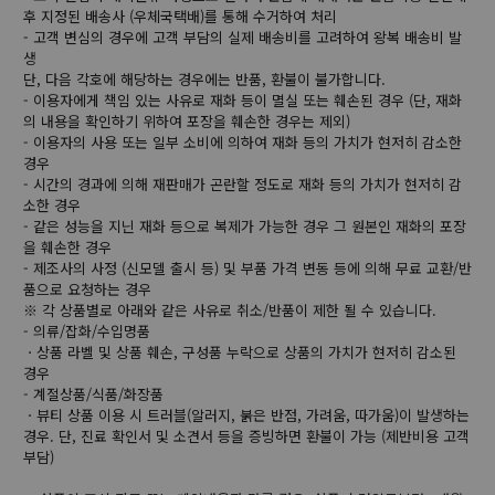
후 지정된 배송사 (우체국택배)를 통해 수거하여 처리
- 고객 변심의 경우에 고객 부담의 실제 배송비를 고려하여 왕복 배송비 발
생
단, 다음 각호에 해당하는 경우에는 반품, 환불이 불가합니다.
- 이용자에게 책임 있는 사유로 재화 등이 멸실 또는 훼손된 경우 (단, 재화
의 내용을 확인하기 위하여 포장을 훼손한 경우는 제외)
- 이용자의 사용 또는 일부 소비에 의하여 재화 등의 가치가 현저히 감소한
경우
- 시간의 경과에 의해 재판매가 곤란할 정도로 재화 등의 가치가 현저히 감
소한 경우
- 같은 성능을 지닌 재화 등으로 복제가 가능한 경우 그 원본인 재화의 포장
을 훼손한 경우
- 제조사의 사정 (신모델 출시 등) 및 부품 가격 변동 등에 의해 무료 교환/반
품으로 요청하는 경우
※ 각 상품별로 아래와 같은 사유로 취소/반품이 제한 될 수 있습니다.
- 의류/잡화/수입명품
ㆍ상품 라벨 및 상품 훼손, 구성품 누락으로 상품의 가치가 현저히 감소된
경우
- 계절상품/식품/화장품
ㆍ뷰티 상품 이용 시 트러블(알러지, 붉은 반점, 가려움, 따가움)이 발생하는
경우. 단, 진료 확인서 및 소견서 등을 증빙하면 환불이 가능 (제반비용 고객
부담)