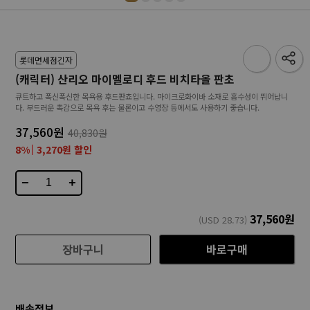
롯데면세점긴자
(캐릭터) 산리오 마이멜로디 후드 비치타올 판초
큐트하고 폭신폭신한 목욕용 후드판쵸입니다. 마이크로화이바 소재로 흡수성이 뛰어납니
다. 부드러운 촉감으로 목욕 후는 물론이고 수영장 등에서도 사용하기 좋습니다.
37,560원
40,830원
8%
3,270원 할인
−
+
37,560
원
(USD
28.73
)
장바구니
바로구매
배송정보