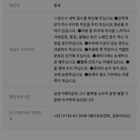
제조국
중국
※반드시 세탁 표시를 확인해 주십시오.●강하게
당기거나 무리한 부담을 주지 마십시오.파손될 우
려가 있습니다. ●사용 중 피부에 자극을 느끼거나
가려움증, 통증, 불쾌감 등이 느껴진 경우 즉시 사
용을 중지하십시오. ●피부에 이상이 있는 경우는
취급시 주의사항
사용하지 마십시오. ●착용한 채 취침이나 격렬한
운동은 삼가해 주십시오. ●세탁시에는 손세탁으
로 해주십시오.●빨래 건조기는 피해주십시오. ●
불 옆에 두지 마십시오. ●유아의 손이 닿지 않는
곳에 보관하십시오. ●본래의 용도 이외에는 사용
하지 마십시오.
공정거래위원회 고시 품목별 소비자 분쟁 해결 기
품질보증기준
준에 의거하여 보상합니다.
A/S 책임자와 전화번
+81) 0742-63-2040 (해외유료전화, 일본어상담)
호