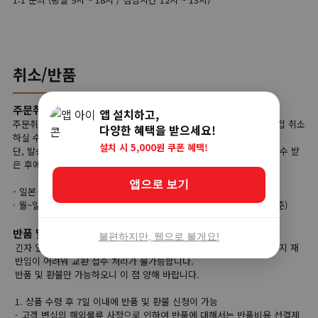
취소/반품
주문취소
앱 설치하고,
주문취소는 상품준비 단계에서는 고객님이 사이트 마이페이지에서 직접 취소
다양한 혜택을 받으세요!
하실 수가 있습니다.
설치 시 5,000원 쿠폰 혜택!
단, 발송대기 단계부터는 고객님의 직접 취소가 불가능하며, 상품을 인수 받
은 후에 반품 접수를 하셔야 합니다.
앱으로 보기
- 일본 직접 취소가능 시간
· 월~일 주문 당일 오전 00:00부터 당일 오후 23:59까지 (한국시간 기준)
반품 및 교환
불편하지만, 웹으로 볼게요!
긴자 일본직구는 해외 현지 상품을 한국으로 배송하기 때문에 해외 현지 재
반입이 어려워 교환 접수 처리가 불가능합니다.
반품 및 환불만 가능하오니 이 점 양해 바랍니다.
1. 상품 수령 후 7일 이내에 반품 및 환불 신청이 가능
- 고객 변심의 해외물류 사정으로 인하여 반품에 대해서는 반품비용 선결제