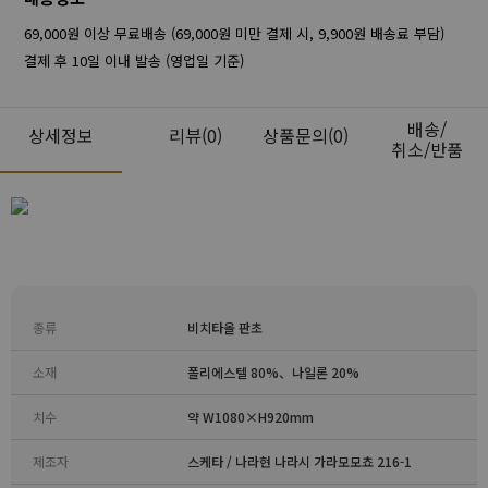
69,000원 이상 무료배송 (69,000원 미만 결제 시, 9,900원 배송료 부담)
결제 후 10일 이내 발송 (영업일 기준)
배송/
상세정보
리뷰
(0)
상품문의(0)
취소/반품
종류
비치타올 판초
소재
폴리에스텔 80%、나일론 20%
치수
약 W1080×H920mm
제조자
스케타 / 나라현 나라시 가라모모쵸 216-1