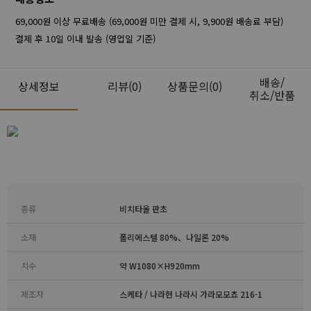
69,000원 이상 무료배송 (69,000원 미만 결제 시, 9,900원 배송료 부담)
결제 후 10일 이내 발송 (영업일 기준)
배송/
상세정보
리뷰
(0)
상품문의(0)
취소/반품
종류
비치타올 판초
소재
폴리에스텔 80%、나일론 20%
치수
약 W1080×H920mm
제조자
스케타 / 나라현 나라시 가라모모쵸 216-1