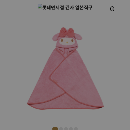
0
Prev
Next