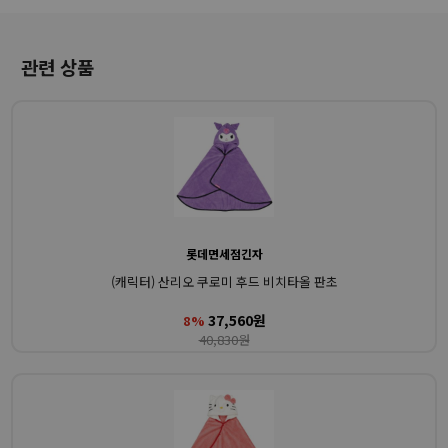
관련 상품
롯데면세점긴자
(캐릭터) 산리오 쿠로미 후드 비치타올 판초
37,560원
8%
40,830원