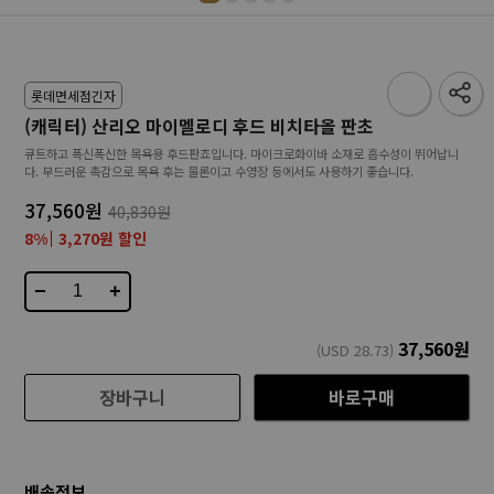
롯데면세점긴자
(캐릭터) 산리오 마이멜로디 후드 비치타올 판초
큐트하고 폭신폭신한 목욕용 후드판쵸입니다. 마이크로화이바 소재로 흡수성이 뛰어납니
다. 부드러운 촉감으로 목욕 후는 물론이고 수영장 등에서도 사용하기 좋습니다.
37,560원
40,830원
8%
3,270원 할인
−
+
37,560
원
(USD
28.73
)
장바구니
바로구매
배송정보