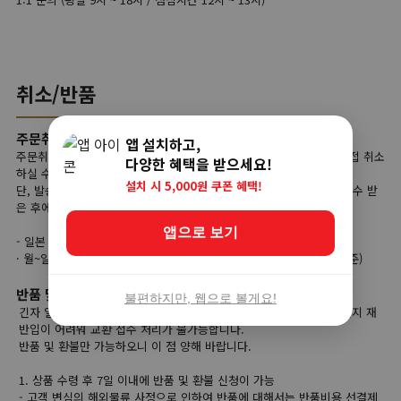
취소/반품
주문취소
앱 설치하고,
주문취소는 상품준비 단계에서는 고객님이 사이트 마이페이지에서 직접 취소
다양한 혜택을 받으세요!
하실 수가 있습니다.
설치 시 5,000원 쿠폰 혜택!
단, 발송대기 단계부터는 고객님의 직접 취소가 불가능하며, 상품을 인수 받
은 후에 반품 접수를 하셔야 합니다.
앱으로 보기
- 일본 직접 취소가능 시간
· 월~일 주문 당일 오전 00:00부터 당일 오후 23:59까지 (한국시간 기준)
반품 및 교환
불편하지만, 웹으로 볼게요!
긴자 일본직구는 해외 현지 상품을 한국으로 배송하기 때문에 해외 현지 재
반입이 어려워 교환 접수 처리가 불가능합니다.
반품 및 환불만 가능하오니 이 점 양해 바랍니다.
1. 상품 수령 후 7일 이내에 반품 및 환불 신청이 가능
- 고객 변심의 해외물류 사정으로 인하여 반품에 대해서는 반품비용 선결제