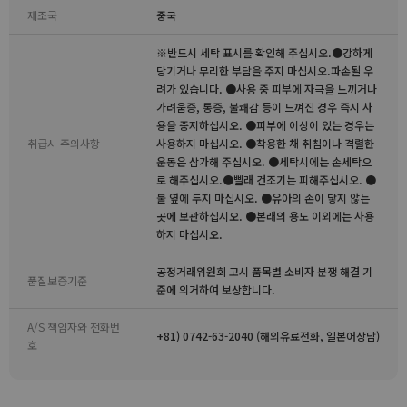
제조국
중국
※반드시 세탁 표시를 확인해 주십시오.●강하게
당기거나 무리한 부담을 주지 마십시오.파손될 우
려가 있습니다. ●사용 중 피부에 자극을 느끼거나
가려움증, 통증, 불쾌감 등이 느껴진 경우 즉시 사
용을 중지하십시오. ●피부에 이상이 있는 경우는
취급시 주의사항
사용하지 마십시오. ●착용한 채 취침이나 격렬한
운동은 삼가해 주십시오. ●세탁시에는 손세탁으
로 해주십시오.●빨래 건조기는 피해주십시오. ●
불 옆에 두지 마십시오. ●유아의 손이 닿지 않는
곳에 보관하십시오. ●본래의 용도 이외에는 사용
하지 마십시오.
공정거래위원회 고시 품목별 소비자 분쟁 해결 기
품질보증기준
준에 의거하여 보상합니다.
A/S 책임자와 전화번
+81) 0742-63-2040 (해외유료전화, 일본어상담)
호