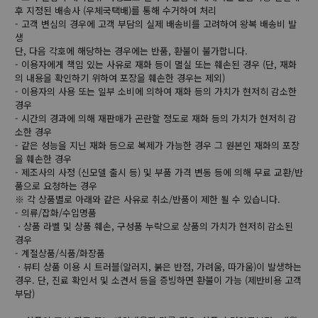
후 지정된 배송사 (우체국택배)를 통해 수거하여 처리
- 고객 변심의 경우에 고객 부담의 실제 배송비를 고려하여 왕복 배송비 발
생
단, 다음 각호에 해당하는 경우에는 반품, 환불이 불가합니다.
- 이용자에게 책임 있는 사유로 재화 등이 멸실 또는 훼손된 경우 (단, 재화
의 내용을 확인하기 위하여 포장을 훼손한 경우는 제외)
- 이용자의 사용 또는 일부 소비에 의하여 재화 등의 가치가 현저히 감소한
경우
- 시간의 경과에 의해 재판매가 곤란할 정도로 재화 등의 가치가 현저히 감
소한 경우
- 같은 성능을 지닌 재화 등으로 복제가 가능한 경우 그 원본인 재화의 포장
을 훼손한 경우
- 제조사의 사정 (신모델 출시 등) 및 부품 가격 변동 등에 의해 무료 교환/반
품으로 요청하는 경우
※ 각 상품별로 아래와 같은 사유로 취소/반품이 제한 될 수 있습니다.
- 의류/잡화/수입명품
ㆍ상품 라벨 및 상품 훼손, 구성품 누락으로 상품의 가치가 현저히 감소된
경우
- 계절상품/식품/화장품
ㆍ뷰티 상품 이용 시 트러블(알러지, 붉은 반점, 가려움, 따가움)이 발생하는
경우. 단, 진료 확인서 및 소견서 등을 증빙하면 환불이 가능 (제반비용 고객
부담)