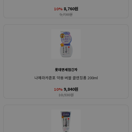
8,760원
10%
9,730원
롯데면세점긴자
나메라카혼포 약용 버블 클렌징폼 200ml
9,840원
10%
10,930원