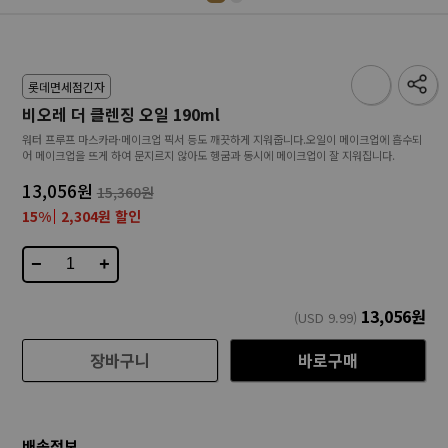
롯데면세점긴자
비오레 더 클렌징 오일 190ml
워터 프루프 마스카라·메이크업 픽서 등도 깨끗하게 지워줍니다.오일이 메이크업에 흡수되
어 메이크업을 뜨게 하여 문지르지 않아도 헹굼과 동시에 메이크업이 잘 지워집니다.
13,056원
15,360원
15%
2,304원 할인
−
+
13,056
원
(USD
9.99
)
장바구니
바로구매
배송정보