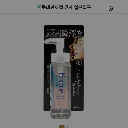
0
Prev
Next