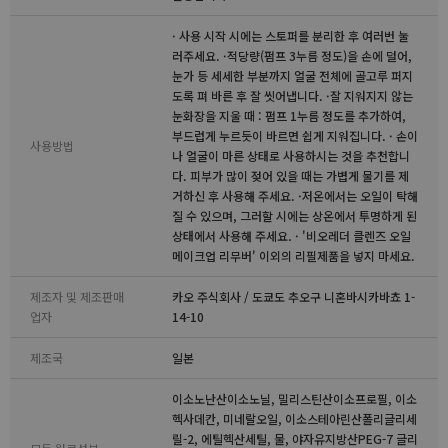
· 사용 시작 시에는 스토퍼를 분리한 후 여러번 눌
러주세요. ·적당량(펌프 3누름 정도)을 손에 덜어,
눈가 등 세세한 부분까지 얼굴 전체에 골고루 퍼지
도록 펴 바른 후 잘 씻어냅니다. ·잘 지워지지 않는
눈화장을 지울 때 : 펌프 1누름 정도를 추가하여,
부드럽게 누르듯이 바르면 쉽게 지워집니다. · 손이
사용방법
나 얼굴이 마른 상태로 사용하시는 것을 추천합니
다. 피부가 많이 젖어 있을 때는 가볍게 물기를 제
거하신 후 사용해 주세요. ·저온에서는 오일이 탁해
질 수 있으며, 그러할 시에는 상온에서 투명하게 된
상태에서 사용해 주세요. · '비오레더 클렌즈 오일
메이크업 리무버' 이외의 리필제품을 넣지 마세요.
제조자 및 제조판매
카오 주식회사 / 도쿄도 추오구 니혼바시카바쵸 1-
업자
14-10
제조국
일본
이소노난산이소노닐, 밀리스틴산이소프로필, 이소
헥사데칸, 미네랄오일, 이소스테아린산폴리글리세
릴-2, 에틸헥산세틸, 물, 야자유지방산PEG-7 글리