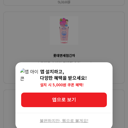
9,310원
롯데면세점긴자
소프티모 스피디 클렌징 오일 240ml
앱 설치하고,
8,760원
10%
다양한 혜택을 받으세요!
9,730원
설치 시 5,000원 쿠폰 혜택!
앱으로 보기
불편하지만, 웹으로 볼게요!