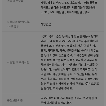
모든 원료성분
세릴, 라우인산PEG-12, 이소도데칸, 데실글루코
사이드 , 폴리솔베이트85 , 테트라올레인산솔베
스-30 , BG , 에탄올 , 페녹시에탄올 , 향료
식품의약품안전처심
해당없음
사 필 유무
· 상처, 종기, 습진 등 이상이 있는 곳에는 사용하지
마시고, 피부에 이상이 생기지 않는지 주의하여 사
용하세요. 피부에 맞지 않을 때, 사용 중 붉은 기,
붓기, 가려움증, 자극, 물빠짐(백반 등)이나 거무스
름 등의 이상이 생겼을 경우, 직사광선이 닿아 동일
한 이상이 생겼을 때는 사용을 중지하고 피부과 의
사용할 때 주의사항
사와 상담하세요. 계속 사용하면 증상이 악화될 수
있습니다. · 눈에 들어가지 않도록 주의하고, 들어
갔을 때나 이상(희미함 등)이 느껴졌을 때는, 문지
르지 않고 즉시 충분히 헹구어 주세요. 이상이 지속
될 경우 안과 의사에게 상담해 주세요. ·콘택트렌즈
는 분리한 후 사용해 주세요.
공정거래위원회 고시 품목별 소비자 분쟁 해결 기
품질보증기준
준에 의거하여 보상합니다.