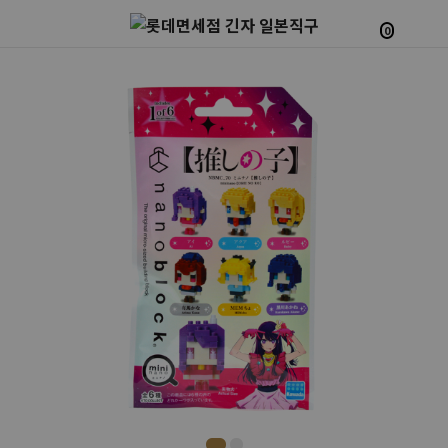
0
Prev
Next