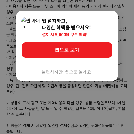
의 내용을 확인하기 위하여 포장을 훼손한 경우는 제외)
- 이용자의 사용 또는 일부 소비에 의하여 재화 등의 가치가 현저히 감소한
경우
- 시간의 경과에 의해 재판매가 곤란할 정도로 재화 등의 가치가 현저히 감
앱 설치하고,
소한 경우
다양한 혜택을 받으세요!
- 같은 성능을 지닌 재화 등으로 복제가 가능한 경우 그 원본인 재화의 포장
설치 시 5,000원 쿠폰 혜택!
을 훼손한 경우
- 제조사의 사정 (신모델 출시 등) 및 부품 가격 변동 등에 의해 무료 교환/반
품으로 요청하는 경우
앱으로 보기
※ 각 상품별로 아래와 같은 사유로 취소/반품이 제한 될 수 있습니다.
- 의류/잡화/수입명품
ㆍ상품 라벨 및 상품 훼손, 구성품 누락으로 상품의 가치가 현저히 감소된
경우
불편하지만, 웹으로 볼게요!
- 계절상품/식품/화장품
ㆍ뷰티 상품 이용 시 트러블(알러지, 붉은 반점, 가려움, 따가움)이 발생하는
경우. 단, 진료 확인서 및 소견서 등을 증빙하면 환불이 가능 (제반비용 고객
부담)
2. 상품이 표시 광고 또는 계약내용과 다를 경우, 상품 수령일로부터 3개월
이내에 (그 사실을 안 날 또는 알 수 있었던 날부터 30일 이내에)교환, 환불
할 수 있습니다.
3. 환불은 결제 시 사용한 동일한 결제수단과 동일한 원화결제금액으로 환
불됩니다.