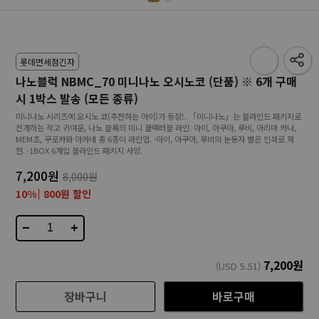
롯데면세점긴자
나노블럭 NBMC_70 미니나노 오시노코 (단품) ※ 6개 구매
시 1박스 발송 (모든 종류)
미니나노 시리즈에 오시노 코(추천하는 아이)가 등장!. 「미니나노」는 블라인드 패키지로
전개하는 작고 귀여운, 나노 블록의 미니 콜렉터블 라인. 아이, 아쿠아, 루비, 아리마 카나,
MEM초, 쿠로카와 아카네 총 6종이 라인업. ·아이, 아쿠아, 루비의 눈동자 별은 인쇄로 재
현. ·1BOX 6개입 블라인드 패키지 사양.
7,200원
8,000원
10%
800원 할인
−
+
7,200
원
(USD
5.51
)
장바구니
바로구매