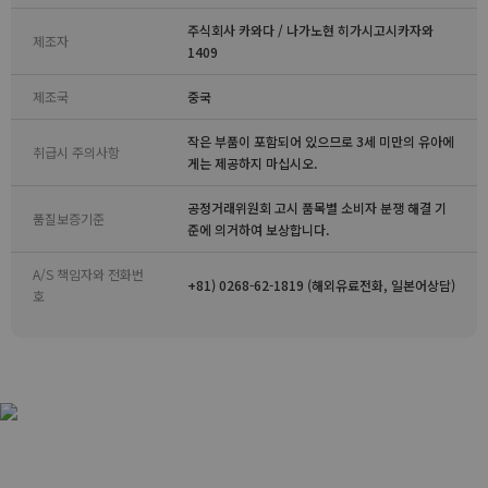
주식회사 카와다 / 나가노현 히가시고시카자와
제조자
1409
제조국
중국
작은 부품이 포함되어 있으므로 3세 미만의 유아에
취급시 주의사항
게는 제공하지 마십시오.
공정거래위원회 고시 품목별 소비자 분쟁 해결 기
품질보증기준
준에 의거하여 보상합니다.
A/S 책임자와 전화번
+81) 0268-62-1819 (해외유료전화, 일본어상담)
호