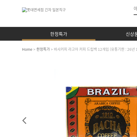
한정특가
신상
Home
>
한정특가
> 바샤커피 라고아 커피 드립백 12개입 (유통기한 : 26년 