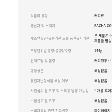
식품의 유형
커피류
생산자 및 소재지
BACHA COF
본 제품은 
제조연월일/유통기한 또는 품질유지기한
제품을 발송
포장단위별 용량(중량)/수량
144g
원재료명 및 함량
커피원두 (브
영양성분
해당없음
유전자변형식품 해당 여부
해당없음
사전심의 필 유무 및 부작용 발생 가능성
* 개봉 후
수입신고 필 유무
해당없음
소비자상담 관련 전화번호
마이페이지 1: