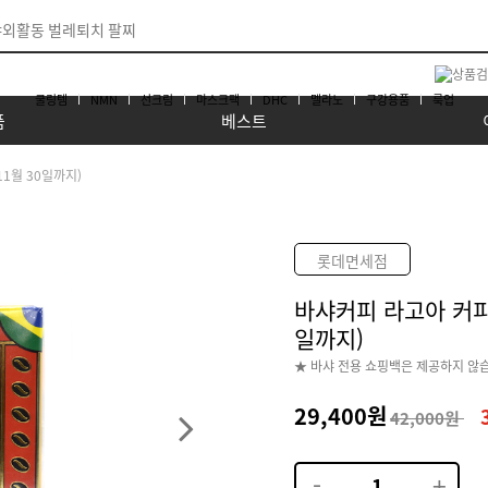
쿨링템
NMN
선크림
마스크팩
DHC
멜라노
구강용품
룩업
품
베스트
11월 30일까지)
롯데면세점
바샤커피 라고아 커피 
일까지)
★ 바샤 전용 쇼핑백은 제공하지 않
29,400원
42,000원