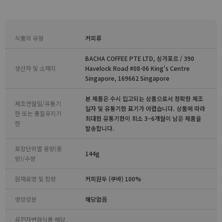
식품의 유형
커피류
BACHA COFFEE PTE LTD, 싱가포르 / 390
생산자 및 소재지
Havelock Road #08-06 King's Centre
Singapore, 169662 Singapore
본 제품은 수시 입고되는 상품으로서 정확한 제조
제조연월일/유통기
일자 및 유통기한 표기가 어렵습니다. 상품에 따라
한 또는 품질유지기
최대한 유통기한이 최소 3~6개월이 남은 제품을
한
발송합니다.
포장단위별 용량(중
144g
량)/수량
원재료명 및 함량
커피원두 (쿠바) 100%
영양성분
해당없음
유전자변형식품 해당