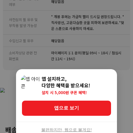
해당없음
여부
* 개봉 후에는 가급적 빨리 드시길 권장드립니다. *
사전심의 필 유무 및
직사광선, 고온다습한 곳을 피하여 보관하세요.*젖
부작용 발생 가능성
은 스푼으로 사용하지 마세요.
수입신고 필 유무
해당없음
소비자상담 관련 전
마이페이지 1:1 문의(평일 09시 ~ 18시 / 점심시
화번호
간 12시 ~ 19시)
앱 설치하고,
다양한 혜택을 받으세요!
설치 시 5,000원 쿠폰 혜택!
앱으로 보기
배송
불편하지만, 웹으로 볼게요!