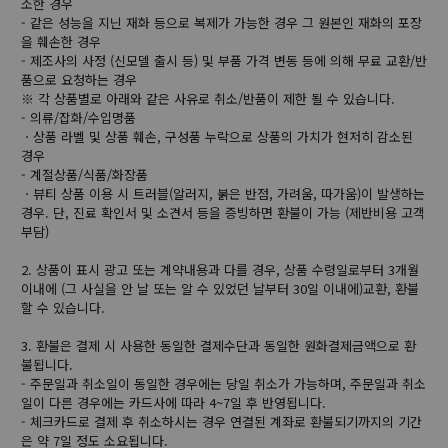
소한 경우
- 같은 성능을 지닌 재화 등으로 복제가 가능한 경우 그 원본인 재화의 포장
을 훼손한 경우
- 제조사의 사정 (신모델 출시 등) 및 부품 가격 변동 등에 의해 무료 교환/반
품으로 요청하는 경우
※ 각 상품별로 아래와 같은 사유로 취소/반품이 제한 될 수 있습니다.
- 의류/잡화/수입명품
ㆍ상품 라벨 및 상품 훼손, 구성품 누락으로 상품의 가치가 현저히 감소된
경우
- 계절상품/식품/화장품
ㆍ뷰티 상품 이용 시 트러블(알러지, 붉은 반점, 가려움, 따가움)이 발생하는
경우. 단, 진료 확인서 및 소견서 등을 증빙하면 환불이 가능 (제반비용 고객
부담)
2. 상품이 표시 광고 또는 계약내용과 다를 경우, 상품 수령일로부터 3개월
이내에 (그 사실을 안 날 또는 알 수 있었던 날부터 30일 이내에)교환, 환불
할 수 있습니다.
3. 환불은 결제 시 사용한 동일한 결제수단과 동일한 원화결제금액으로 환
불됩니다.
- 주문일과 취소일이 동일한 경우에는 당일 취소가 가능하며, 주문일과 취소
일이 다른 경우에는 카드사에 따라 4~7일 후 반영됩니다.
- 체크카드로 결제 후 취소하시는 경우 연결된 계좌로 환불되기까지의 기간
은 약 7일 정도 소요됩니다.