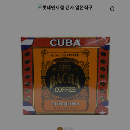
0
Prev
Next