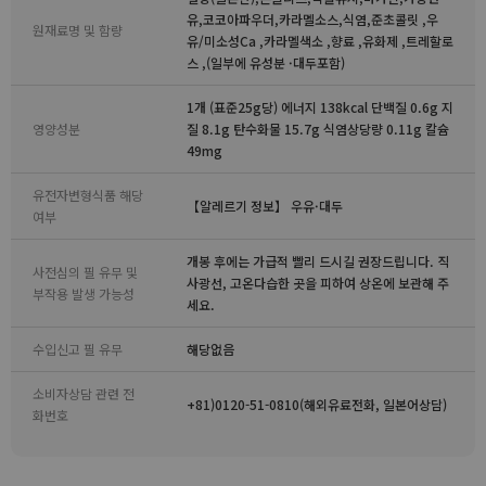
유,코코아파우더,카라멜소스,식염,준초콜릿 ,우
원재료명 및 함량
유/미소성Ca ,카라멜색소 ,향료 ,유화제 ,트레할로
스 ,(일부에 유성분 ·대두포함)
1개 (표준25g당) 에너지 138kcal 단백질 0.6g 지
영양성분
질 8.1g 탄수화물 15.7g 식염상당량 0.11g 칼슘
49mg
유전자변형식품 해당
【알레르기 정보】 우유·대두
여부
개봉 후에는 가급적 빨리 드시길 권장드립니다. 직
사전심의 필 유무 및
사광선, 고온다습한 곳을 피하여 상온에 보관해 주
부작용 발생 가능성
세요.
수입신고 필 유무
해당없음
소비자상담 관련 전
+81)0120-51-0810(해외유료전화, 일본어상담)
화번호