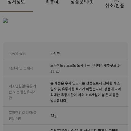
상세정보
리뷰
(4)
상품문의(0)
취소/반품
식품의 유형
과자류
토우하토 / 도쿄도 도시마구 미나미이케부쿠로 1-
생산자 및 소재지
13-23
본 제품은 수시 입고되는 상품으로서 정확한 제조
제조연월일/유통기
일자 및 유통기한 표기가 어렵습니다. 상품에 따라
한 또는 품질유지기
최대한 유통기한이 최소 3~6개월이 남은 제품을
한
발송합니다.
포장단위별 용량(중
25g
량)/수량
설탕(일본산),콘글리츠,식물유지,마가린,가당련