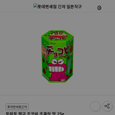
0
롯데면세점긴자
토하토 짱구 초코비 초콜릿 맛 25g