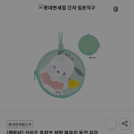
0
롯데면세점긴자
(캐릭터) 산리오 포차코 원형 파우치 동전 지갑