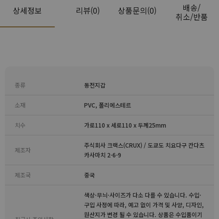
배송/
상세정보
리뷰
(0)
상품문의(0)
취소/반품
종류
동전지갑
소재
PVC, 폴리에스테르
치수
가로110 x 세로110 x 두께25mm
주식회사 크랙스(CRUX) / 도쿄도 치요다구 칸다츠
제조자
카사마치 2-6-9
제조국
중국
색상·무늬·사이즈가 다소 다를 수 있습니다. 수입·
구입 사정에 따라, 예고 없이 가격 및 사양, 디자인,
원산지가 변경 될 수 있습니다. 상품은 수입품이기