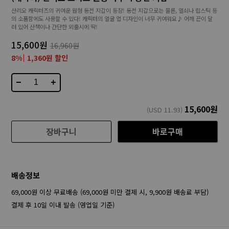
산리오 캐릭터즈의 귀여운 원형 동전 지갑이 등장! 동전 지갑으로는 물론, 열쇠나 립스틱 등
의 소품함에도 사용할 수 있다! 캐릭터의 얼굴 업 디자인이 너무 귀여워요♪ 어깨 끈이 달
려 있어 산책이나 간단한 외출시에 딱!
15,600원
16,960원
8%
1,360원 할인
−
+
15,600
원
(USD
11.93
)
장바구니
바로구매
배송정보
69,000원 이상 무료배송 (69,000원 미만 결제 시, 9,900원 배송료 부담)
결제 후 10일 이내 발송 (영업일 기준)