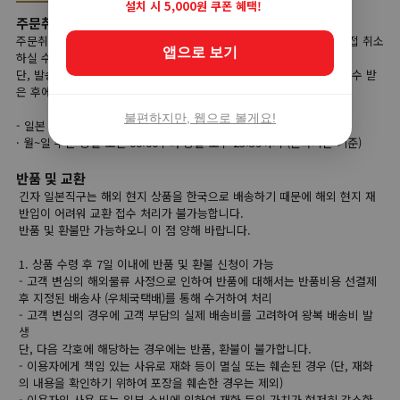
설치 시 5,000원 쿠폰 혜택!
주문취소
주문취소는 상품준비 단계에서는 고객님이 사이트 마이페이지에서 직접 취소
앱으로 보기
하실 수가 있습니다.
단, 발송대기 단계부터는 고객님의 직접 취소가 불가능하며, 상품을 인수 받
은 후에 반품 접수를 하셔야 합니다.
불편하지만, 웹으로 볼게요!
- 일본 직접 취소가능 시간
· 월~일 주문 당일 오전 00:00부터 당일 오후 23:59까지 (한국시간 기준)
반품 및 교환
긴자 일본직구는 해외 현지 상품을 한국으로 배송하기 때문에 해외 현지 재
반입이 어려워 교환 접수 처리가 불가능합니다.
반품 및 환불만 가능하오니 이 점 양해 바랍니다.
1. 상품 수령 후 7일 이내에 반품 및 환불 신청이 가능
- 고객 변심의 해외물류 사정으로 인하여 반품에 대해서는 반품비용 선결제
후 지정된 배송사 (우체국택배)를 통해 수거하여 처리
- 고객 변심의 경우에 고객 부담의 실제 배송비를 고려하여 왕복 배송비 발
생
단, 다음 각호에 해당하는 경우에는 반품, 환불이 불가합니다.
- 이용자에게 책임 있는 사유로 재화 등이 멸실 또는 훼손된 경우 (단, 재화
의 내용을 확인하기 위하여 포장을 훼손한 경우는 제외)
- 이용자의 사용 또는 일부 소비에 의하여 재화 등의 가치가 현저히 감소한