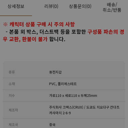
배송/
상세정보
리뷰
(0)
상품문의(0)
취소/반품
※ 캐릭터 상품 구매 시 주의 사항
- 본품 외 박스, 더스트백 등을 포함한
구성품 파손의 경
우 교환, 환불이 불가
합니다.
종류
동전지갑
소재
PVC, 폴리에스테르
치수
가로110 x 세로110 x 두께25mm
주식회사 크랙스(CRUX) / 도쿄도 치요다구 칸다츠
제조자
카사마치 2-6-9
제조국
중국