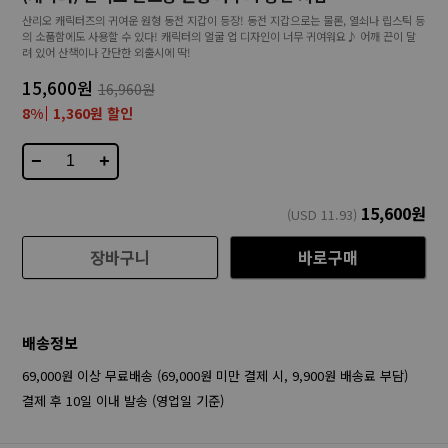
산리오 캐릭터즈의 귀여운 원형 동전 지갑이 등장! 동전 지갑으로는 물론, 열쇠나 립스틱 등
의 소품함에도 사용할 수 있다! 캐릭터의 얼굴 업 디자인이 너무 귀여워요♪ 어깨 끈이 달
려 있어 산책이나 간단한 외출시에 딱!
15,600원
16,960원
8%
1,360원 할인
−
+
15,600
원
(USD
11.93
)
장바구니
바로구매
배송정보
69,000원 이상 무료배송 (69,000원 미만 결제 시, 9,900원 배송료 부담)
결제 후 10일 이내 발송 (영업일 기준)