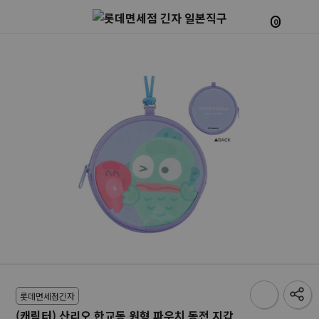
0
롯데면세점긴자
(캐릭터) 산리오 한교동 원형 파우치 동전 지갑