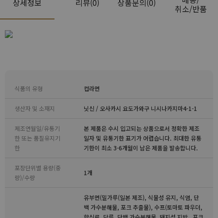
상세정보
리뷰
(0)
상품문의(0)
취소/반품
식품의 유형
컵라면
생산자 및 소재지
닛신 / 오사카시 요도가와구 니시나카지마4-1-1
제조연월일/유통기
본 제품은 수시 입고되는 상품으로서 정확한 제조
한 또는 품질유지기
일자 및 유통기한 표기가 어렵습니다. 최대한 유통
한
기한이 최소 3-6개월이 남은 제품을 발송합니다.
포장단위별 용량(중
1개
량)/수량
유부면(밀가루(일본 제조), 식물성 유지, 식염, 단
백 가수분해물, 포크 추출물), 수프(토마토 파우더,
향신료, 당류, 단백 가수분해물, 돼지성 지방 , 포크