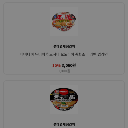
롯데면세점긴자
야마다이 뉴터치 히로시마 오노미치 중화소바 라멘 컵라면
3,060원
10%
3,400원
롯데면세점긴자