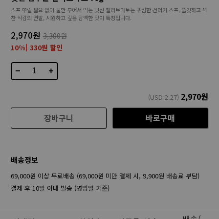
스프 뿌릴 필요 없이 물만 부어서 먹는 닛신 칠리토마토는 푸짐한 건더기 스프, 쫄깃하고 꽉
찬 식감의 면발, 시원하고 깊은 담백한 맛이 특징입니다.
2,970원
3,300원
10%
330원 할인
−
+
2,970
원
(USD
2.27
)
장바구니
바로구매
배송정보
69,000원 이상 무료배송 (69,000원 미만 결제 시, 9,900원 배송료 부담)
결제 후 10일 이내 발송 (영업일 기준)
배송/