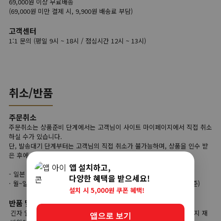
69,000원 이상 무료배송
(69,000원 미만 결제 시, 9,900원 배송료 부담)
고객센터
1:1 문의 (평일 9시 ~ 18시 / 점심시간 12시 ~ 13시)
취소/반품
주문취소
주문취소는 상품준비 단계에서는 고객님이 사이트 마이페이지에서 직접 취소
하실 수가 있습니다.
단, 발송대기 단계부터는 고객님의 직접 취소가 불가능하며, 상품을 인수 받
은 후에 반품 접수를 하셔야 합니다.
앱 설치하고,
- 일본 직접 취소가능 시간
다양한 혜택을 받으세요!
· 월~일 주문 당일 오전 00:00부터 당일 오후 23:59까지 (한국시간 기준)
설치 시 5,000원 쿠폰 혜택!
반품 및 교환
긴자 일본직구는 해외 현지 상품을 한국으로 배송하기 때문에 해외 현지 재
앱으로 보기