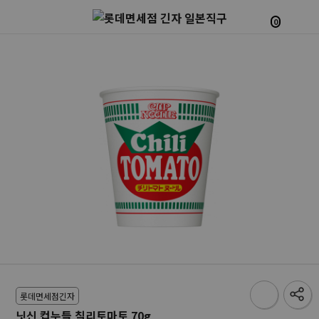
0
롯데면세점긴자
닛신 컵누들 칠리토마토 70g