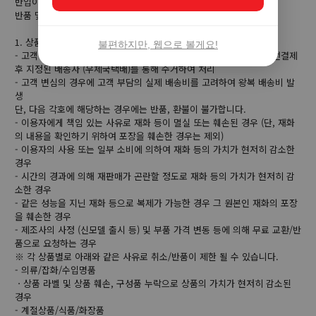
반입이 어려워 교환 접수 처리가 불가능합니다.
반품 및 환불만 가능하오니 이 점 양해 바랍니다.
1. 상품 수령 후 7일 이내에 반품 및 환불 신청이 가능
불편하지만, 웹으로 볼게요!
- 고객 변심의 해외물류 사정으로 인하여 반품에 대해서는 반품비용 선결제
후 지정된 배송사 (우체국택배)를 통해 수거하여 처리
- 고객 변심의 경우에 고객 부담의 실제 배송비를 고려하여 왕복 배송비 발
생
단, 다음 각호에 해당하는 경우에는 반품, 환불이 불가합니다.
- 이용자에게 책임 있는 사유로 재화 등이 멸실 또는 훼손된 경우 (단, 재화
의 내용을 확인하기 위하여 포장을 훼손한 경우는 제외)
- 이용자의 사용 또는 일부 소비에 의하여 재화 등의 가치가 현저히 감소한
경우
- 시간의 경과에 의해 재판매가 곤란할 정도로 재화 등의 가치가 현저히 감
소한 경우
- 같은 성능을 지닌 재화 등으로 복제가 가능한 경우 그 원본인 재화의 포장
을 훼손한 경우
- 제조사의 사정 (신모델 출시 등) 및 부품 가격 변동 등에 의해 무료 교환/반
품으로 요청하는 경우
※ 각 상품별로 아래와 같은 사유로 취소/반품이 제한 될 수 있습니다.
- 의류/잡화/수입명품
ㆍ상품 라벨 및 상품 훼손, 구성품 누락으로 상품의 가치가 현저히 감소된
경우
- 계절상품/식품/화장품