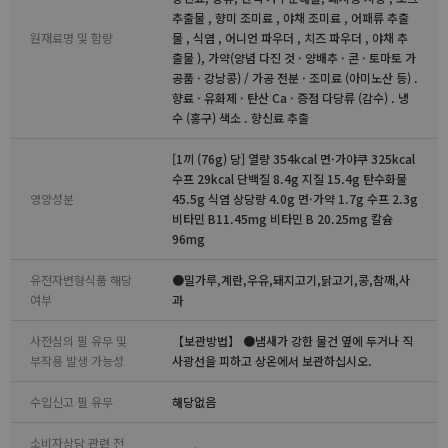
추출물 , 향미 조미료 , 야채 조미료 , 어패류 추출
원재료명 및 함량
물 , 식염 , 어니언 파우더 , 치즈 파우더 , 야채 추
출물 ), 가약(양념 다진 것 · 양배추 · 콘 · 토마토 가
공품 · 강낭콩) / 가공 전분 · 조미료 (아미노산 등) .
향료 · 유화제 · 탄산 Ca · 증점 다당류 (감수) . 냉
수 (홍구) 색소 . 향신료 추출
[1끼 (76g) 당] 열량 354kcal 면·가야쿠 325kcal
수프 29kcal 단백질 8.4g 지질 15.4g 탄수화물
영양성분
45.5g 식염 상당량 4.0g 면·가약 1.7g 수프 2.3g
비타민 B11.45mg 비타민 B 20.25mg 칼슘
96mg
유전자변형식품 해당
●밀가루,계란,우유,돼지고기,닭고기,콩,참깨,사
여부
과
사전심의 필 유무 및
【보관방법】 ●냄새가 강한 물건 옆에 두거나 직
부작용 발생 가능성
사광선을 피하고 상온에서 보관하십시오.
수입신고 필 유무
해당없음
소비자상담 관련 전