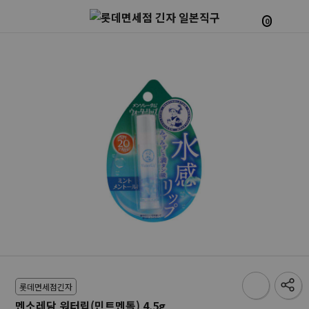
0
롯데면세점긴자
멘소레담 워터립(민트멘톨) 4.5g