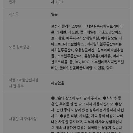
업자
시 1-8-1
제조국
일본
물첨가 폴리이소부텐, 디페닐실록시페닐트리메티
콘, 바세린, 라노린, 폴리에틸렌, 이소노난산이소
트리데실, 메톡시규히산에틸헥실, 미네랄오일, 마
이크로크리스탈린왁스 , 아세틸히알루론산Na(슈
모든 원료성분
퍼히알루론산) , 수용성콜라겐 , 알로에베라잎추출
물 , 스쿠알루론산Na , 유청(우유),야자유, 아세트
산토코페롤, 물, BG, DPG, t-부틸메톡시디벤조일
메탄, 올레인산폴리글리세릴-4, 멘톨, 향료
식품의약품안전처심
해당없음
사 필 유무
●고온의 장소에 두지 말아 주세요. ●식사 후 등
은 입 주위를 한 번 닦고 나서 사용하십시오. ●상
처, 습진 등의 이상이 있는 경우에는 사용하지 마십
시오. ●붉은 피부, 가려움, 자극 등의 이상이 나타
사용할 때 주의사항
나면 사용을 중지하고, 피부과 의사와 상담하십시
오.계속 사용하면 증상이 악화되는 경우가 있습니