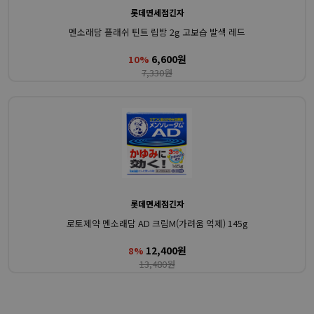
롯데면세점긴자
멘소래담 플래쉬 틴트 립밤 2g 고보습 발색 레드
6,600원
10%
7,330원
롯데면세점긴자
로토제약 멘소래담 AD 크림M(가려움 억제) 145g
12,400원
8%
13,480원