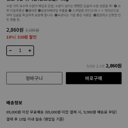
수분 가득 보수력 수분의 베일로 감싼, 수분이 넘치는 탱탱한 입술에 수분 성분을 꾹! ● 슈
퍼 히알루론산 ●콜라겐 ●알로에베라잎 추출물 ● 스쿠알렌 SPF20 PA＋＋ 자외선으로
부터 입술을 확실하게 보호해 줍니다. ●숙성되는 기분 좋은 사용감. ●깔끔하고 산뜻한 민
트 멘톨 향.
2,860원
3,180원
10%
320원 할인
−
+
2,860
원
(USD
2.19
)
장바구니
바로구매
배송정보
69,000원 이상 무료배송 (69,000원 미만 결제 시, 9,900원 배송료 부담)
결제 후 10일 이내 발송 (영업일 기준)