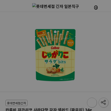
0
롯데면세점긴자
카루비 자가리코 사라다맛 감자 샐러드 (파우치) 34g