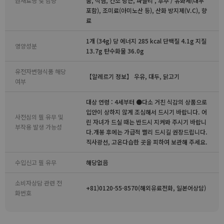
원재료명 및 함량
품, 식염, 건조 당근, 파슬리 , 후추 / 유화제(대두
포함), 조미료(아미노산 등), 산화 방지제(V.C), 향
료
1개 (34g) 당 에너지 285 kcal 단백질 4.1g 지질
영양성분
13.7g 탄수화물 36.0g
유전자변형식품 해당
【알레르기 정보】 우유, 대두, 닭고기
여부
대상 연령 : 4세부터 ●다소 거친 식감의 상품으로
입안이 상하지 않게 조심해서 드시기 바랍니다. 어
사전심의 필 유무 및
린 자녀가 드실 때는 반드시 지켜봐 주시기 바랍니
부작용 발생 가능성
다.개봉 후에는 가급적 빨리 드시길 권장드립니다.
직사광선, 고온다습한 곳을 피하여 보관해 주세요.
수입신고 필 유무
해당없음
소비자상담 관련 전
+81)0120-55-8570(해외유료전화, 일본어상담)
화번호