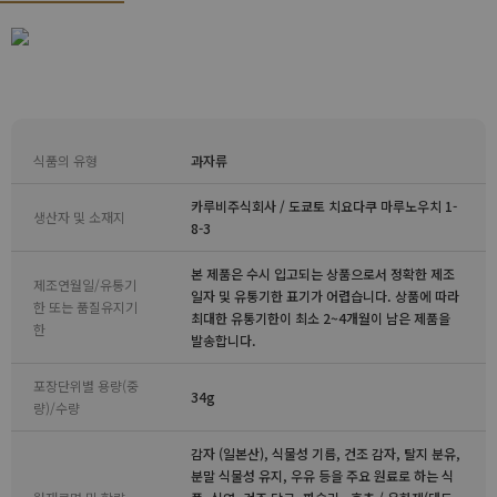
식품의 유형
과자류
카루비주식회사 / 도쿄토 치요다쿠 마루노우치 1-
생산자 및 소재지
8-3
본 제품은 수시 입고되는 상품으로서 정확한 제조
제조연월일/유통기
일자 및 유통기한 표기가 어렵습니다. 상품에 따라
한 또는 품질유지기
최대한 유통기한이 최소 2~4개월이 남은 제품을
한
발송합니다.
포장단위별 용량(중
34g
량)/수량
감자 (일본산), 식물성 기름, 건조 감자, 탈지 분유,
분말 식물성 유지, 우유 등을 주요 원료로 하는 식