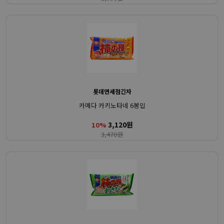
롯데면세점긴자
카메다 카키노타네 6봉입
3,120원
10%
3,470원