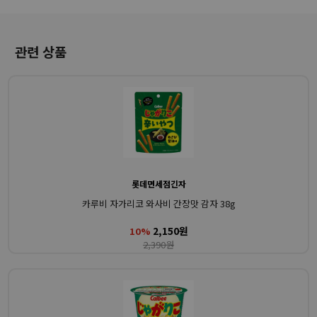
관련 상품
롯데면세점긴자
카루비 자가리코 와사비 간장맛 감자 38g
2,150원
10%
2,390원