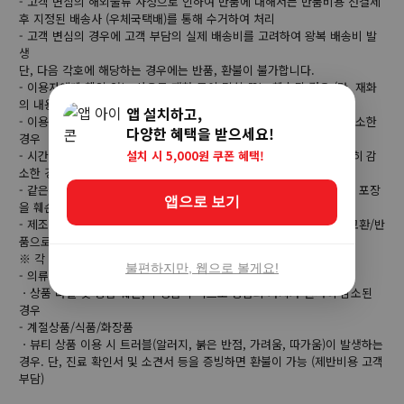
- 고객 변심의 해외물류 사정으로 인하여 반품에 대해서는 반품비용 선결제
후 지정된 배송사 (우체국택배)를 통해 수거하여 처리
- 고객 변심의 경우에 고객 부담의 실제 배송비를 고려하여 왕복 배송비 발
생
단, 다음 각호에 해당하는 경우에는 반품, 환불이 불가합니다.
- 이용자에게 책임 있는 사유로 재화 등이 멸실 또는 훼손된 경우 (단, 재화
의 내용을 확인하기 위하여 포장을 훼손한 경우는 제외)
앱 설치하고,
- 이용자의 사용 또는 일부 소비에 의하여 재화 등의 가치가 현저히 감소한
다양한 혜택을 받으세요!
경우
설치 시 5,000원 쿠폰 혜택!
- 시간의 경과에 의해 재판매가 곤란할 정도로 재화 등의 가치가 현저히 감
소한 경우
- 같은 성능을 지닌 재화 등으로 복제가 가능한 경우 그 원본인 재화의 포장
앱으로 보기
을 훼손한 경우
- 제조사의 사정 (신모델 출시 등) 및 부품 가격 변동 등에 의해 무료 교환/반
품으로 요청하는 경우
※ 각 상품별로 아래와 같은 사유로 취소/반품이 제한 될 수 있습니다.
불편하지만, 웹으로 볼게요!
- 의류/잡화/수입명품
ㆍ상품 라벨 및 상품 훼손, 구성품 누락으로 상품의 가치가 현저히 감소된
경우
- 계절상품/식품/화장품
ㆍ뷰티 상품 이용 시 트러블(알러지, 붉은 반점, 가려움, 따가움)이 발생하는
경우. 단, 진료 확인서 및 소견서 등을 증빙하면 환불이 가능 (제반비용 고객
부담)