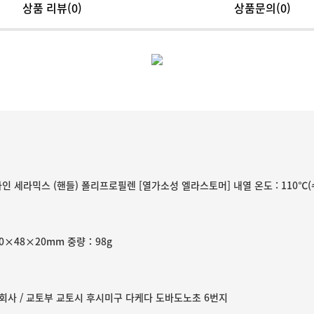
상품 리뷰
(0)
상품문의(0)
 파인 세라믹스 (핸들) 폴리프로필렌 [열가소성 엘라스토머] 내열 온도 : 110℃
0×48×20mm 중량：98g
회사 / 교토부 교토시 후시미구 다케다 도바도노초 6번지