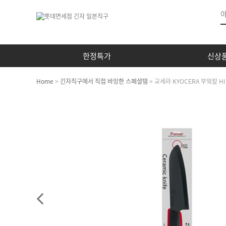
한정특가
신상
Home
>
긴자직구에서 직접 바잉한 스페셜템
> 교세라 KYOCERA 부엌칼 H