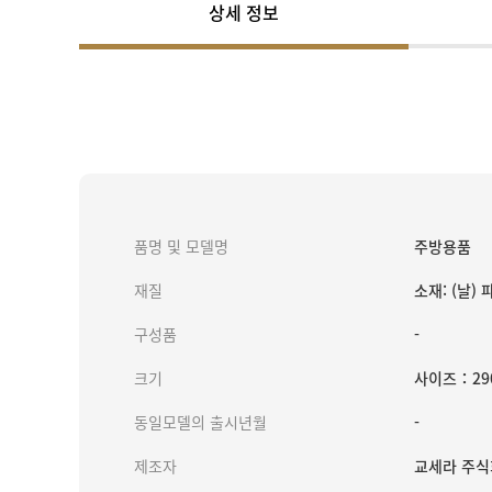
상세 정보
품명 및 모델명
주방용품
재질
소재: (날)
구성품
-
크기
사이즈：29
동일모델의 출시년월
-
제조자
교세라 주식