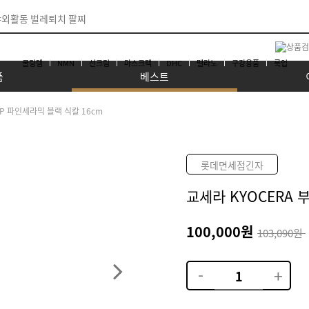
쿨링템
NMN
선크림
마스크팩
DHC
멜라노
구강용품
룩업
품
베스트
IP 파인세라믹 블랙 식칼 16cm
롯데면세점긴자
교세라 KYOCERA 
100,000원
103,090원