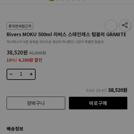
롯데면세점긴자
Rivers MOKU 500ml 리버스 스테인레스 텀블러 GRANITE
하나하나가 다른 원목을 모티브로 세상에 하나뿐인 나만의 특별한 텀블러
38,520원
42,800원
10%
4,280원 할인
−
+
38,520
원
(USD
29.47
)
장바구니
바로구매
배송정보