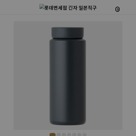
0
Prev
Next