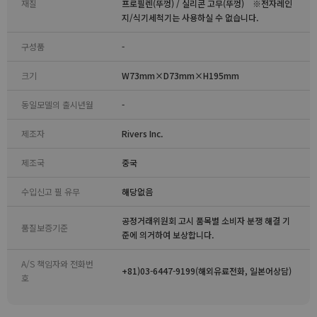
재질
프로필렌(뚜껑) / 실리콘 고무(뚜껑) ※전자레인
지/식기세척기는 사용하실 수 없습니다.
구성품
-
크기
W73mm×D73mm×H195mm
동일모델의 출시년월
-
제조자
Rivers Inc.
제조국
중국
수입신고 필 유무
해당없음
공정거래위원회 고시 품목별 소비자 분쟁 해결 기
품질보증기준
준에 의거하여 보상합니다.
A/S 책임자와 전화번
+81)03-6447-9199(해외유료전화, 일본어상담)
호