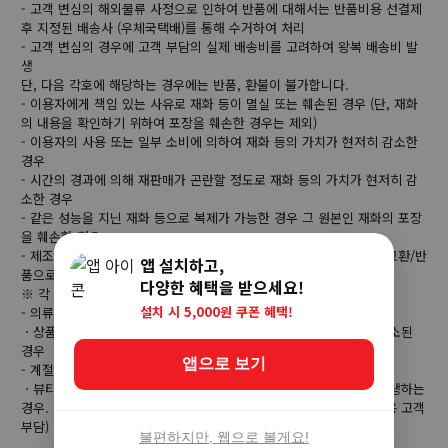
- 고객 변심의 해외물류 사정으로 인하여 반품에 대해서는 반품비용 선결제
후 지정된 배송사 (우체국택배)를 통해 수거하여 처리
- 고객 변심의 경우에 고객 부담의 실제 배송비를 고려하여 왕복 배송비 발
생
단, 다음 각호에 해당하는 경우에는 반품, 환불이 불가합니다.
- 이용자에게 책임 있는 사유로 재화 등이 멸실 또는 훼손된 경우 (단, 재화
의 내용을 확인하기 위하여 포장을 훼손한 경우는 제외)
- 이용자의 사용 또는 일부 소비에 의하여 재화 등의 가치가 현저히 감소한
경우
- 시간의 경과에 의해 재판매가 곤란할 정도로 재화 등의 가치가 현저히 감
소한 경우
- 같은 성능을 지닌 재화 등으로 복제가 가능한 경우 그 원본인 재화의 포장
을 훼손한 경우
- 제조사의 사정 (신모델 출시 등) 및 부품 가격 변동 등에 의해 무료 교환/반
앱 설치하고,
품으로 요청하는 경우
다양한 혜택을 받으세요!
※ 각 상품별로 아래와 같은 사유로 취소/반품이 제한 될 수 있습니다.
설치 시 5,000원 쿠폰 혜택!
- 의류/잡화/수입명품
ㆍ상품 라벨 및 상품 훼손, 구성품 누락으로 상품의 가치가 현저히 감소된
경우
앱으로 보기
- 계절상품/식품/화장품
ㆍ뷰티 상품 이용 시 트러블(알러지, 붉은 반점, 가려움, 따가움)이 발생하는
경우. 단, 진료 확인서 및 소견서 등을 증빙하면 환불이 가능 (제반비용 고객
부담)
불편하지만, 웹으로 볼게요!