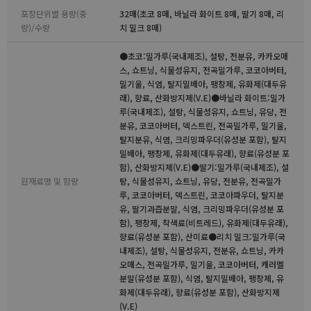
포장단위별 용량(중
32매(초코 8매, 바닐라 화이트 8매, 딸기 8매, 리
량)/수량
치 밀크 8매)
●초코:밀가루(국내제조), 설탕, 전분유, 카카오매
스, 쇼트닝, 식물성유지, 전곡밀가루, 코코아버터,
밀기울, 식염, 탈지밀배아, 팽창제, 유화제(대두유
래), 향료, 산화방지제(V.E)●바닐라 화이트:밀가
루(국내제조), 설탕, 식물성유지, 쇼트닝, 유당, 전
분유, 코코아버터, 덱스트린, 전곡밀가루, 밀기울,
탈지분유, 식염, 크리밍파우더(유성분 포함), 탈지
밀배아, 팽창제, 유화제(대두유래), 향료(유성분 포
함), 산화방지제(V.E)●딸기:밀가루(국내제조), 설
원재료명 및 함량
탕, 식물성유지, 쇼트닝, 유당, 전분유, 전곡밀가
루, 코코아버터, 덱스트린, 코코아파우더, 탈지분
유, 딸기과즙분말, 식염, 크리밍파우더(유성분 포
함), 팽창제, 착색료(비트레드), 유화제(대두유래),
향료(유성분 포함), 산미료●리치 밀크:밀가루(국
내제조), 설탕, 식물성유지, 전분유, 쇼트닝, 카카
오매스, 전곡밀가루, 밀기울, 코코아버터, 캐러멜
분말(유성분 포함), 식염, 탈지밀배아, 팽창제, 유
화제(대두유래), 향료(유성분 포함), 산화방지제
(V.E)