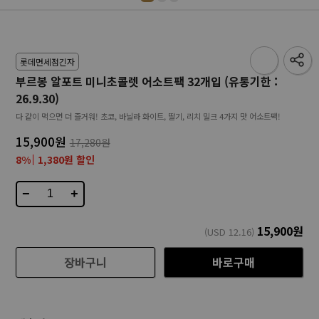
롯데면세점긴자
부르봉 알포트 미니초콜렛 어소트팩 32개입 (유통기한 :
26.9.30)
다 같이 먹으면 더 즐거워! 초코, 바닐라 화이트, 딸기, 리치 밀크 4가지 맛 어소트팩!
15,900원
17,280원
8%
1,380원 할인
−
+
15,900
원
(USD
12.16
)
장바구니
바로구매