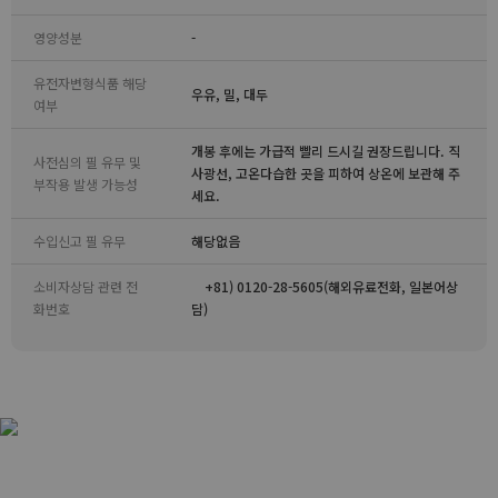
영양성분
-
유전자변형식품 해당
우유, 밀, 대두
여부
개봉 후에는 가급적 빨리 드시길 권장드립니다. 직
사전심의 필 유무 및
사광선, 고온다습한 곳을 피하여 상온에 보관해 주
부작용 발생 가능성
세요.
수입신고 필 유무
해당없음
소비자상담 관련 전
+81) 0120-28-5605(해외유료전화, 일본어상
화번호
담)