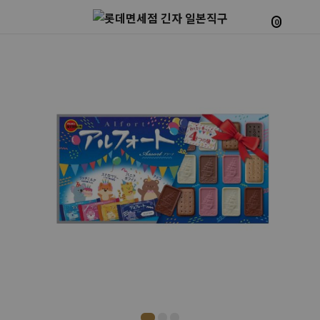
0
Prev
Next