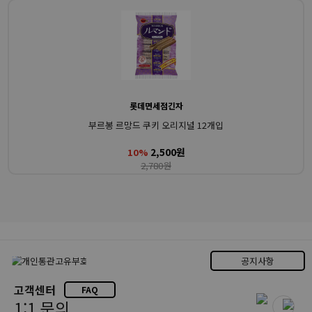
롯데면세점긴자
부르봉 르망드 쿠키 오리지널 12개입
2,500원
10%
2,780원
공지사항
고객센터
FAQ
1:1 문의