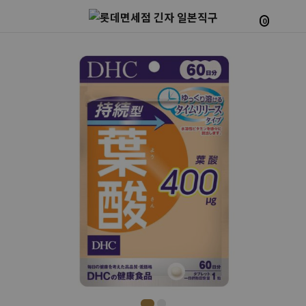
0
Prev
Next