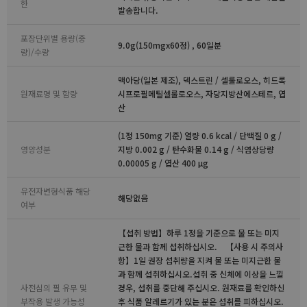
한
발송합니다.
포장단위별 용량(중
9.0g(150mgx60정) , 60일분
량)/수량
맥아당(일본 제조), 덱스트린 / 셀룰로오스, 히드록
원재료명 및 함량
시프로필메틸셀룰로오스, 자당지방산에스테르, 엽
산
(1정 150mg 기준) 열량 0.6 kcal / 단백질 0 g /
영양성분
지방 0.002 g / 탄수화물 0.14 g / 식염상당량
0.00005 g / 엽산 400 μg
유전자변형식품 해당
해당없음
여부
【섭취 방법】하루 1정을 기준으로 물 또는 미지
근한 물과 함께 섭취하십시오. 【사용 시 주의사
항】1일 권장 섭취량을 지켜 물 또는 미지근한 물
과 함께 섭취하십시오.섭취 중 신체에 이상을 느낄
사전심의 필 유무 및
경우, 섭취를 중단해 주십시오. 원재료를 확인하신
부작용 발생 가능성
후 식품 알레르기가 있는 분은 섭취를 피하십시오.