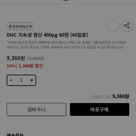
롯데면세점긴자
DHC 지속성 엽산 400μg 60정 (60일분)
‘지속형 엽산’은 천천히 용해되는 타임 릴리스 처방으로 설계된 서플리먼트입니다.수용성
비타민인 엽산의 특성을 고려해, 체내에서 보다 안정적으로 보충할 수 있도록 했습니다.
9,360원
10,400원
10%
1,040원 할인
−
+
9,360
원
(USD
7.16
)
장바구니
바로구매
배송정보