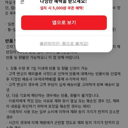
다양한 혜택을 받으세요!
하실 수가 있습니다.
단, 발송대기 단계부터는 고객님의 직접 취소가 불가능하며, 상품을 인수 받
설치 시 5,000원 쿠폰 혜택!
은 후에 반품 접수를 하셔야 합니다.
앱으로 보기
- 일본 직접 취소가능 시간
· 월~일 주문 당일 오전 00:00부터 당일 오후 23:59까지 (한국시간 기준)
반품 및 교환
불편하지만, 웹으로 볼게요!
긴자 일본직구는 해외 현지 상품을 한국으로 배송하기 때문에 해외 현지 재
반입이 어려워 교환 접수 처리가 불가능합니다.
반품 및 환불만 가능하오니 이 점 양해 바랍니다.
1. 상품 수령 후 7일 이내에 반품 및 환불 신청이 가능
- 고객 변심의 해외물류 사정으로 인하여 반품에 대해서는 반품비용 선결제
후 지정된 배송사 (우체국택배)를 통해 수거하여 처리
- 고객 변심의 경우에 고객 부담의 실제 배송비를 고려하여 왕복 배송비 발
생
단, 다음 각호에 해당하는 경우에는 반품, 환불이 불가합니다.
- 이용자에게 책임 있는 사유로 재화 등이 멸실 또는 훼손된 경우 (단, 재화
의 내용을 확인하기 위하여 포장을 훼손한 경우는 제외)
- 이용자의 사용 또는 일부 소비에 의하여 재화 등의 가치가 현저히 감소한
경우
- 시간의 경과에 의해 재판매가 곤란할 정도로 재화 등의 가치가 현저히 감
소한 경우