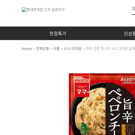
한정특가
신상
Home
>
전체상품
>
식품
>
소스/조미료
> 마마 간편 파스타 소스 2인분 알