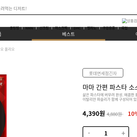
쿨링템
NMN
선크림
마스크팩
DHC
멜라노
구강용품
룩업
품
베스트
리오 올리오
롯데면세점긴자
마마 간편 파스타 소
삶은 파스타에 버무려 완성. 매콤한
이탈리안 파슬리가 함께 구성되어 있
4,390원
10
4,880원