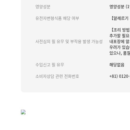
영양성분
영양성분 (1인
유전자변형식품 해당 여부
【알레르기 
【조리 방법
추가할 필요
사전심의 필 유무 및 부작용 발생 가능성
내포장에 알
우려가 있습
있으나, 품
수입신고 필 유무
해당없음
소비자상담 관련 전화번호
+81) 012