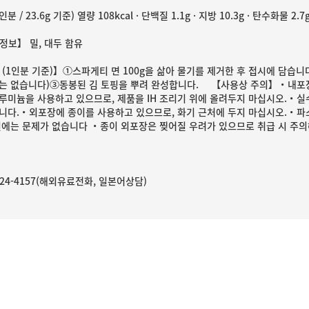
분 / 23.6g 기준) 열량 108kcal · 단백질 1.1g · 지방 10.3g · 탄수화물 2.7
정보】 밀, 대두 함유
 (1인분 기준)】①스파게티 면 100g을 삶아 물기를 제거한 후 접시에 담습니
는 없습니다)③동봉된 김 토핑을 뿌려 완성합니다. 【사용상 주의】・내포장
루미늄을 사용하고 있으므로, 제품을 IH 조리기 위에 올려두지 마십시오.・실
니다.・외포장에 종이를 사용하고 있으므로, 화기 근처에 두지 마십시오.・파
질에는 문제가 없습니다 ・종이 외포장은 찢어질 우려가 있으므로 취급 시 주의
0-24-4157(해외유료전화, 일본어상담)