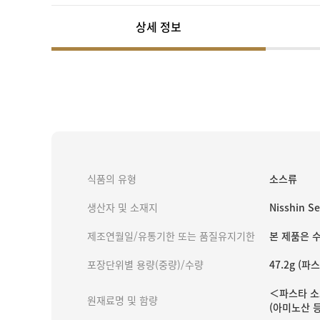
상세 정보
식품의 유형
소스류
생산자 및 소재지
Nisshin 
제조연월일/유통기한 또는 품질유지기한
본 제품은 
포장단위별 용량(중량)/수량
47.2g (파
＜파스타 소스
원재료명 및 함량
(아미노산 