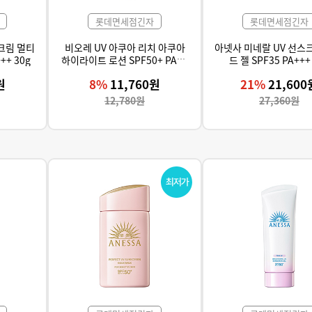
롯데면세점긴자
롯데면세점긴자
크림 멀티
비오레 UV 아쿠아 리치 아쿠아
아넷사 미네랄 UV 선스
++ 30g
하이라이트 로션 SPF50+ PA++
드 젤 SPF35 PA+++
++ 70ml
원
8%
11,760원
21%
21,600
12,780원
27,360원