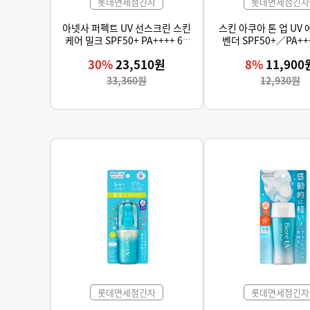
롯데면세점긴자
롯데면세점긴자
아넷사 퍼펙트 UV 선스크린 스킨
스킨 아쿠아 톤 업 UV 
케어 밀크 SPF50+ PA++++ 60
ml (유통기한: 26년 12월 31일)
30%
23,510원
8%
11,900
33,360원
12,930원
롯데면세점긴자
롯데면세점긴자