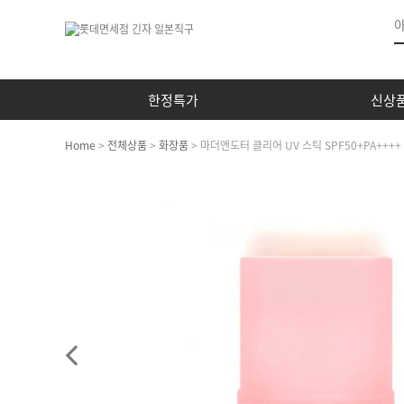
한정특가
신상
Home
>
전체상품
>
화장품
> 마더앤도터 클리어 UV 스틱 SPF50+PA++++