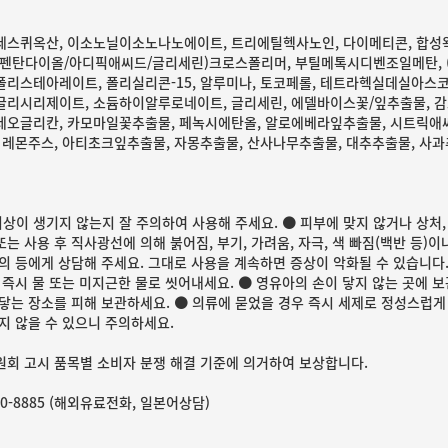
스퀴옥산, 이소노닐이소노나노에이트, 트리에틸헥사노인, 다이메티콘, 합성
펜탄다이올/아디픽애씨드/글리세린)크로스폴리머, 부틸메톡시디벤조일메탄, 
리스테아레이트, 폴리실리콘-15, 알루미나, 토코페롤, 테트라헥실데실아스코
리시리제이트, 소듐하이알루로네이트, 글리세린, 에델바이스꽃/잎추출물, 감
오글리칸, 카모마일꽃추출물, 페녹시에탄올, 알로에베라잎추출물, 시트릭애씨
 레몬주스, 아티초크잎추출물, 자몽추출물, 산사나무추출물, 대추추출물, 사
이상이 생기지 않는지 잘 주의하여 사용해 주세요. ● 피부에 맞지 않거나 상처,
또는 사용 후 직사광선에 의해 붉어짐, 부기, 가려움, 자극, 색 빠짐(백반 등
의 등에게 상담해 주세요. 그대로 사용을 계속하면 증상이 악화될 수 있습니다.
 즉시 물 또는 미지근한 물로 씻어내세요. ● 영유아의 손이 닿지 않는 곳에 보
닿는 장소를 피해 보관하세요. ● 의류에 묻었을 경우 즉시 세제로 정성스럽게
지 않을 수 있으니 주의하세요.
회 고시 품목별 소비자 분쟁 해결 기준에 의거하여 보상합니다.
770-8885 (해외유료전화, 일본어상담)