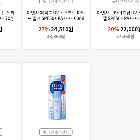
롯데면세점긴자
롯데면세점긴자
에센스 라
아넷사 퍼펙트 UV 선스크린 마일
아넷사 브라이트닝 UV
벤더 SPF50+／PA++++ 70g
드 밀크 SPF50+ PA++++ 60ml
젤 SPF50+ PA++++
원
27%
24,510원
20%
22,000
33,360원
27,360원
롯데면세점긴자