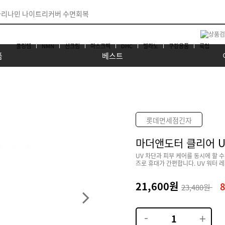
쿨링템
NMN
선크림
마스크팩
DHC
멜라노
구강용품
룩업
품
베스트
롯데면세점긴자
마더앤도터 클리어 UV
UV 차단과 피부 케어를 동시에 할 
즈로 휴대가 간편합니다. UV 워터 
21,600원
23,480원