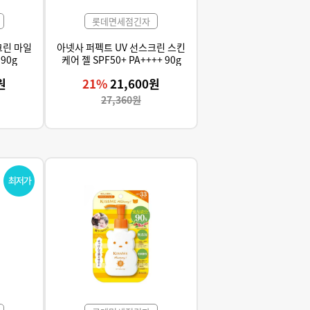
롯데면세점긴자
크린 마일
아넷사 퍼펙트 UV 선스크린 스킨
 90g
케어 젤 SPF50+ PA++++ 90g
원
21%
21,600원
27,360원