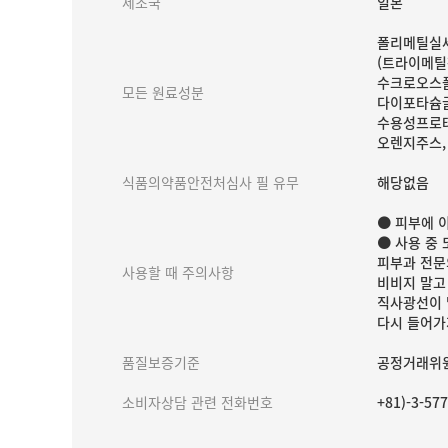
제조국
일본
폴리메틸실세
(트라이메틸
수크로오스폴
모든 원료성분
다이포타슘글
수용성프로테
오렌지주스,
식품의약품안전처심사 필 유무
해당없음
● 피부에 
● 사용 중 
피부과 전문
사용할 때 주의사항
비비지 말고
직사광선이 
다시 들어가
품질보증기준
공정거래위원
소비자상담 관련 전화번호
+81)-3-5