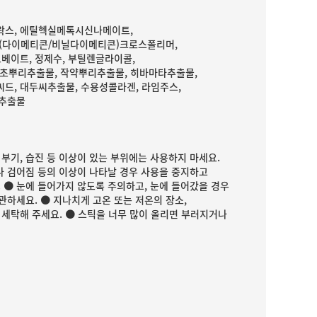
왁스, 에틸헥실메톡시신나메이트,
(다이메티콘/비닐다이메티콘)크로스폴리머,
베이트, 정제수, 부틸렌글라이콜,
초뿌리추출물, 작약뿌리추출물, 히바마타추출물,
드, 대두씨추출물, 수용성콜라겐, 라임주스,
과추출물
 부기, 습진 등 이상이 있는 부위에는 사용하지 마세요.
)이나 검어짐 등의 이상이 나타날 경우 사용을 중지하고
 ● 눈에 들어가지 않도록 주의하고, 눈에 들어갔을 경우
관하세요. ● 지나치게 고온 또는 저온의 장소,
 세탁해 주세요. ● 스틱을 너무 많이 올리면 부러지거나