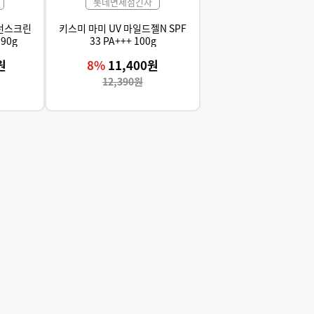
롯데면세점긴자
 선스크린
키스미 마미 UV 마일드젤N SPF
 90g
33 PA+++ 100g
원
8%
11,400원
12,390원