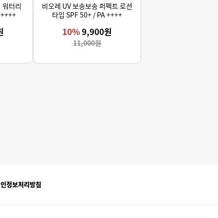
치 워터리
비오레 UV 보송보송 퍼펙트 로션
 ++++
타입 SPF 50+ / PA ++++
원
10%
9,900원
11,000원
개인정보처리방침