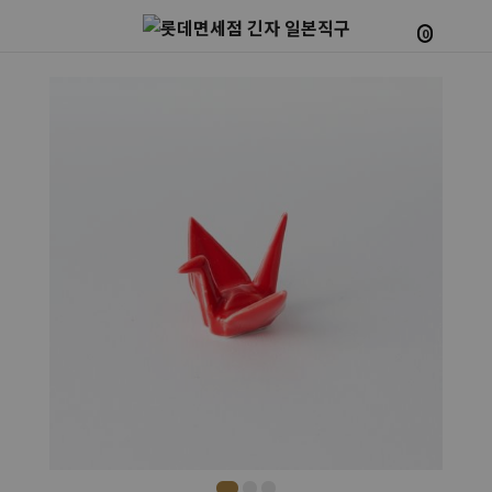
0
Prev
Next