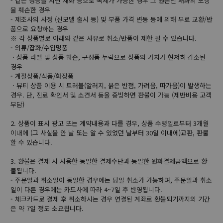
- 같은 성능을 지닌 재화 등으로 복제가 가능한 경우 그 원본인 재화의 포장
을 훼손한 경우
- 제조사의 사정 (신모델 출시 등) 및 부품 가격 변동 등에 의해 무료 교환/반
품으로 요청하는 경우
※ 각 상품별로 아래와 같은 사유로 취소/반품이 제한 될 수 있습니다.
- 의류/잡화/수입명품
ㆍ상품 라벨 및 상품 훼손, 구성품 누락으로 상품의 가치가 현저히 감소된
경우
- 계절상품/식품/화장품
ㆍ뷰티 상품 이용 시 트러블(알러지, 붉은 반점, 가려움, 따가움)이 발생하는
경우. 단, 진료 확인서 및 소견서 등을 증빙하면 환불이 가능 (제반비용 고객
부담)
2. 상품이 표시 광고 또는 계약내용과 다를 경우, 상품 수령일로부터 3개월
이내에 (그 사실을 안 날 또는 알 수 있었던 날부터 30일 이내에)교환, 환불
할 수 있습니다.
3. 환불은 결제 시 사용한 동일한 결제수단과 동일한 원화결제금액으로 환
불됩니다.
- 주문일과 취소일이 동일한 경우에는 당일 취소가 가능하며, 주문일과 취소
일이 다른 경우에는 카드사에 따라 4~7일 후 반영됩니다.
- 체크카드로 결제 후 취소하시는 경우 연결된 계좌로 환불되기까지의 기간
은 약 7일 정도 소요됩니다.