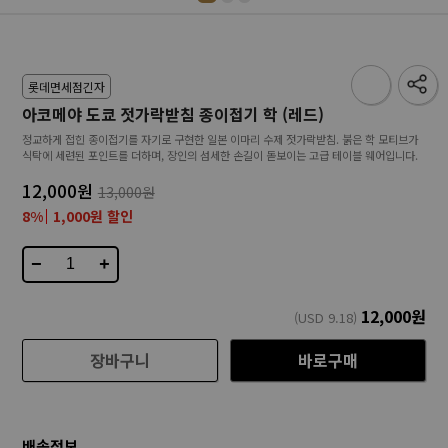
롯데면세점긴자
아코메야 도쿄 젓가락받침 종이접기 학 (레드)
정교하게 접힌 종이접기를 자기로 구현한 일본 이마리 수제 젓가락받침. 붉은 학 모티브가
식탁에 세련된 포인트를 더하며, 장인의 섬세한 손길이 돋보이는 고급 테이블 웨어입니다.
12,000원
13,000원
8%
1,000원 할인
−
+
12,000
원
(USD
9.18
)
장바구니
바로구매
배송정보