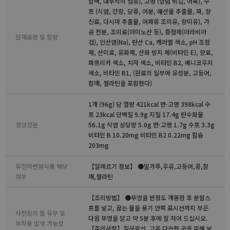
담백, 대두식이 섬유), 고명 (양념 튀김, 어묵), 수
프 (식염, 간장, 당류, 어분, 해산물 추출물, 파, 향
신료, 다시마 추출물, 어패류 조미유, 향미유), 가
공 전분, 조미료(아미노산 등), 증점제(아라비아
원재료명 및 함량
검), 인산염(Na), 탄산 Ca, 캐러멜 색소, pH 조정
제, 산미료, 유화제, 산화 방지 제(비타민 E), 향료,
파프리카 색소, 치자 색소, 비타민 B2, 베니코우지
색소, 비타민 B1, (원료의 일부에 유성분, 고등어,
참깨, 젤라틴을 포함한다)
1개 (96g) 당 열량 421kcal 면·고명 398kcal 수
프 23kcal 단백질 9.9g 지질 17.4g 탄수화물
영양성분
56.1g 식염 상당량 5.0g 면·고명 1.7g 수프 3.3g
비타민 B 10.20mg 비타민 B2 0.22mg 칼슘
203mg
유전자변형식품 해당
【알레르기 정보】 ●밀가루,우유,고등어,콩,참
여부
깨,젤라틴
【조리방법】 ●뚜껑을 반정도 개봉한 후 분말스
프를 넣고, 끓는 물을 용기 안쪽 표시선까지 부은
사전심의 필 유무 및
다음 뚜껑을 닫고 약 5분 후에 잘 저어 드십시오.
부작용 발생 가능성
【주의사항】직사광선, 고온 다습한 곳을 피해 보