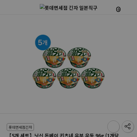
0
롯데면세점긴자
【5개 세트】닛신 돈베이 키츠네 유부 우동 96g (1개당