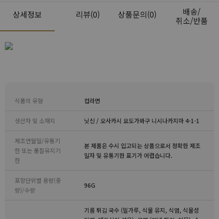
배송/
상세정보
리뷰
(0)
상품문의(0)
취소/반품
식품의 유형
컵라면
생산자 및 소재지
닛신 / 오사카시 요도가와구 니시나카지마 4-1-1
제조연월일/유통기
본 제품은 수시 입고되는 상품으로서 정확한 제조
한 또는 품질유지기
일자 및 유통기한 표기가 어렵습니다.
한
포장단위별 용량(중
96G
량)/수량
기름 튀김 국수 (밀가루, 식물 유지, 식염, 식물성