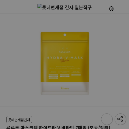
0
롯데면세점긴자
루루룬 마스크팩 하이드라 V 비타민 7매입 (모공/잡티)