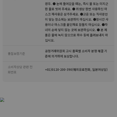
경우. ● 눈에 들어갔을 때는, 즉시 물 또는 미지근
한 물로 씻어 주세요. ● 위생상 한번 사용하신 마
스크 재사용은 삼가주세요. ●고온 또는 직사광선
이 닿는 장소에는 보관하지 마십시오. ●장시간 사
용이나 마스크를 붙인채로 잠들지 마십시오. ●자
녀의 손에 닿지 않는 곳에 보관하십시오. ● 본 제
품은 물에 녹지 않으므로 하수 등에 흘려보내지 마
십시오.
공정거래위원회 고시 품목별 소비자 분쟁 해결 기
품질보증기준
준에 의거하여 보상합니다.
소비자상담 관련 전
+81)0120-200-390(해외유료전화, 일본어상담)
화번호