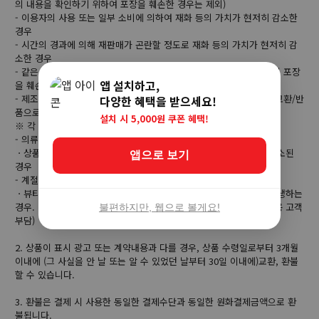
의 내용을 확인하기 위하여 포장을 훼손한 경우는 제외)
- 이용자의 사용 또는 일부 소비에 의하여 재화 등의 가치가 현저히 감소한
경우
- 시간의 경과에 의해 재판매가 곤란할 정도로 재화 등의 가치가 현저히 감
소한 경우
- 같은 성능을 지닌 재화 등으로 복제가 가능한 경우 그 원본인 재화의 포장
앱 설치하고,
을 훼손한 경우
- 제조사의 사정 (신모델 출시 등) 및 부품 가격 변동 등에 의해 무료 교환/반
다양한 혜택을 받으세요!
품으로 요청하는 경우
설치 시 5,000원 쿠폰 혜택!
※ 각 상품별로 아래와 같은 사유로 취소/반품이 제한 될 수 있습니다.
- 의류/잡화/수입명품
ㆍ상품 라벨 및 상품 훼손, 구성품 누락으로 상품의 가치가 현저히 감소된
앱으로 보기
경우
- 계절상품/식품/화장품
ㆍ뷰티 상품 이용 시 트러블(알러지, 붉은 반점, 가려움, 따가움)이 발생하는
경우. 단, 진료 확인서 및 소견서 등을 증빙하면 환불이 가능 (제반비용 고객
불편하지만, 웹으로 볼게요!
부담)
2. 상품이 표시 광고 또는 계약내용과 다를 경우, 상품 수령일로부터 3개월
이내에 (그 사실을 안 날 또는 알 수 있었던 날부터 30일 이내에)교환, 환불
할 수 있습니다.
3. 환불은 결제 시 사용한 동일한 결제수단과 동일한 원화결제금액으로 환
불됩니다.