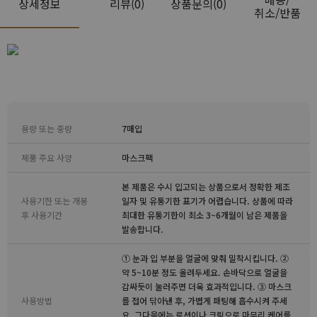
상세정보
리뷰
(0)
상품문의(0)
취소/반품
용량 또는 중량
7매입
제품 주요 사양
마스크팩
본 제품은 수시 입고되는 상품으로서 정확한 제조
사용기한 또는 개봉
일자 및 유통기한 표기가 어렵습니다. 상품에 따라
후 사용기간
최대한 유통기한이 최소 3~6개월이 남은 제품을
발송합니다.
① 눈과 입 부분을 얼굴에 맞춰 밀착시킵니다. ②
약 5~10분 정도 올려두세요. 손바닥으로 얼굴을
감싸듯이 눌러주면 더욱 효과적입니다. ③ 마스크
사용방법
를 접어 닦아낸 후, 가볍게 패팅해 흡수시켜 주세
요. 그다음에는 로션이나 크림으로 마무리 케어를