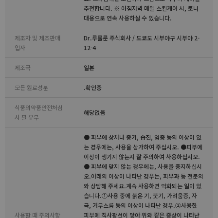
추천합니다. ※ 아침저녁 매일 스킨케어 시, 토너
대용으로 연속 사용하실 수 있습니다.
제조자 및 제조판매
Dr.루룰룬 주식회사 / 도쿄도 시부야구 시부야 2-
업자
12-4
제조국
일본
모든 원료성분
.확인중
식품의약품안전처심
해당없음
사 필 유무
● 피부에 상처나 종기, 습진, 염증 등의 이상이 있
는 경우에는, 사용을 삼가하여 주십시오. ●피부에
이상이 생기지 않는지 잘 주의하여 사용하십시오.
● 피부에 맞지 않는 경우에는, 사용을 중지하십시
오.아래의 이상이 나타난 경우는, 피부과 등 전문의
와 상담해 주세요.계속 사용하면 악화되는 일이 있
습니다.①사용 중에 붉은 기, 붓기, 가려움증, 자
극, 거무스름 등의 이상이 나타난 경우.②사용한
사용할 때 주의사항
피부에 직사광선이 닿아 위와 같은 증상이 나타난