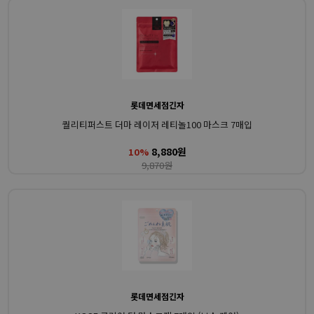
롯데면세점긴자
퀄리티퍼스트 더마 레이저 레티놀100 마스크 7매입
8,880원
10%
9,870원
롯데면세점긴자