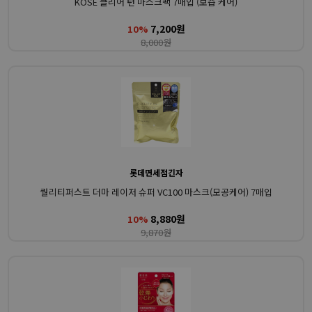
KOSE 클리어 턴 마스크팩 7매입 (보습 케어)
7,200원
10%
8,000원
롯데면세점긴자
퀄리티퍼스트 더마 레이저 슈퍼 VC100 마스크(모공케어) 7매입
8,880원
10%
9,870원