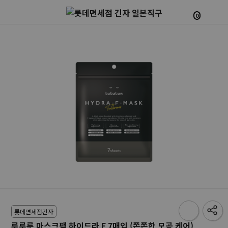
0
롯데면세점긴자
루루룬 마스크팩 하이드라 F 7매입 (쫀쫀한 모공 케어)