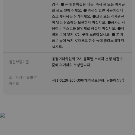
경우. ● 눈에 들어갔을 때는, 즉시 물 또는 미지근
한 물로 씻어 주세요. ● 위생상 한번 사용하신 마
스크 재사용은 삼가주세요. ●고온 또는 직사광선
이 닿는 장소에는 보관하지 마십시오. ●장시간 사
용이나 마스크를 붙인채로 잠들지 마십시오. ●자
녀의 손에 닿지 않는 곳에 보관하십시오. ● 본 제
품은 물에 녹지 않으므로 하수 등에 흘려보내지 마
십시오.
공정거래위원회 고시 품목별 소비자 분쟁 해결 기
품질보증기준
준에 의거하여 보상합니다.
소비자상담 관련 전
+81)0120-200-390(해외유료전화, 일본어상담)
화번호