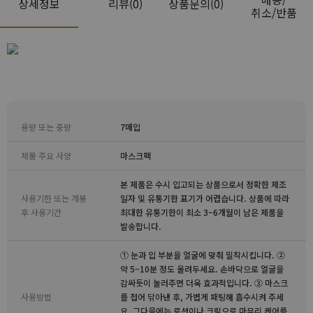
상세정보
리뷰
(0)
상품문의(0)
취소/반품
용량 또는 중량
7매입
제품 주요 사양
마스크팩
본 제품은 수시 입고되는 상품으로서 정확한 제조
사용기한 또는 개봉
일자 및 유통기한 표기가 어렵습니다. 상품에 따라
후 사용기간
최대한 유통기한이 최소 3~6개월이 남은 제품을
발송합니다.
① 눈과 입 부분을 얼굴에 맞춰 밀착시킵니다. ②
약 5~10분 정도 올려두세요. 손바닥으로 얼굴을
감싸듯이 눌러주면 더욱 효과적입니다. ③ 마스크
사용방법
를 접어 닦아낸 후, 가볍게 패팅해 흡수시켜 주세
요. 그다음에는 로션이나 크림으로 마무리 케어를