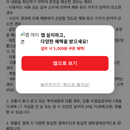
의 내용을 확인하기 위하여 포장을 훼손한 경우는 제외)
- 이용자의 사용 또는 일부 소비에 의하여 재화 등의 가치가 현저히 감소한
경우
- 시간의 경과에 의해 재판매가 곤란할 정도로 재화 등의 가치가 현저히 감
소한 경우
- 같은 성능을 지닌 재화 등으로 복제가 가능한 경우 그 원본인 재화의 포장
앱 설치하고,
을 훼손한 경우
- 제조사의 사정 (신모델 출시 등) 및 부품 가격 변동 등에 의해 무료 교환/반
다양한 혜택을 받으세요!
품으로 요청하는 경우
설치 시 5,000원 쿠폰 혜택!
※ 각 상품별로 아래와 같은 사유로 취소/반품이 제한 될 수 있습니다.
- 의류/잡화/수입명품
ㆍ상품 라벨 및 상품 훼손, 구성품 누락으로 상품의 가치가 현저히 감소된
앱으로 보기
경우
- 계절상품/식품/화장품
ㆍ뷰티 상품 이용 시 트러블(알러지, 붉은 반점, 가려움, 따가움)이 발생하는
경우. 단, 진료 확인서 및 소견서 등을 증빙하면 환불이 가능 (제반비용 고객
불편하지만, 웹으로 볼게요!
부담)
2. 상품이 표시 광고 또는 계약내용과 다를 경우, 상품 수령일로부터 3개월
이내에 (그 사실을 안 날 또는 알 수 있었던 날부터 30일 이내에)교환, 환불
할 수 있습니다.
3. 환불은 결제 시 사용한 동일한 결제수단과 동일한 원화결제금액으로 환
불됩니다.