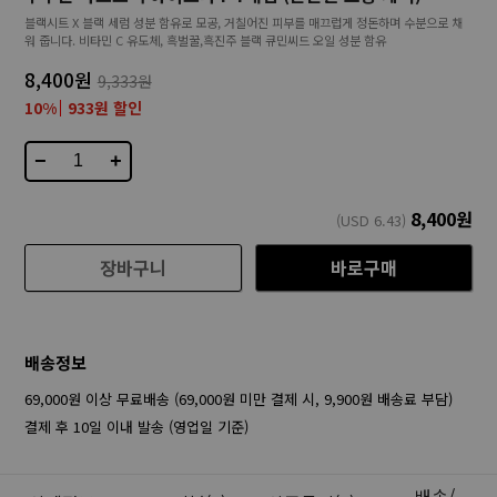
블랙시트 X 블랙 세럼 성분 함유로 모공, 거칠어진 피부를 매끄럽게 정돈하며 수분으로 채
워 줍니다. 비타민 C 유도체, 흑벌꿀,흑진주 블랙 큐민씨드 오일 성분 함유
8,400원
9,333원
10%
933원 할인
−
+
8,400
원
(USD
6.43
)
장바구니
바로구매
배송정보
69,000원 이상 무료배송 (69,000원 미만 결제 시, 9,900원 배송료 부담)
결제 후 10일 이내 발송 (영업일 기준)
배송/