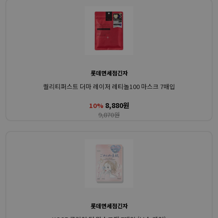
롯데면세점긴자
퀄리티퍼스트 더마 레이저 레티놀100 마스크 7매입
8,880원
10%
9,870원
롯데면세점긴자