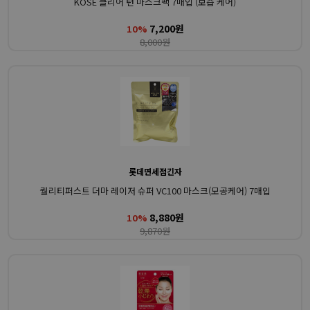
KOSE 클리어 턴 마스크팩 7매입 (보습 케어)
7,200원
10%
8,000원
롯데면세점긴자
퀄리티퍼스트 더마 레이저 슈퍼 VC100 마스크(모공케어) 7매입
8,880원
10%
9,870원