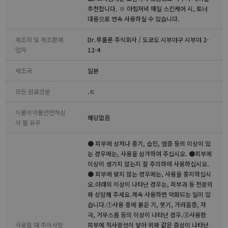
추천합니다. ※ 아침저녁 매일 스킨케어 시, 토너
대용으로 연속 사용하실 수 있습니다.
제조자 및 제조판매
Dr.루룰룬 주식회사 / 도쿄도 시부야구 시부야 2-
업자
12-4
제조국
일본
모든 원료성분
.ㄷ
식품의약품안전처심
해당없음
사 필 유무
● 피부에 상처나 종기, 습진, 염증 등의 이상이 있
는 경우에는, 사용을 삼가하여 주십시오. ●피부에
이상이 생기지 않는지 잘 주의하여 사용하십시오.
● 피부에 맞지 않는 경우에는, 사용을 중지하십시
오.아래의 이상이 나타난 경우는, 피부과 등 전문의
와 상담해 주세요.계속 사용하면 악화되는 일이 있
습니다.①사용 중에 붉은 기, 붓기, 가려움증, 자
극, 거무스름 등의 이상이 나타난 경우.②사용한
사용할 때 주의사항
피부에 직사광선이 닿아 위와 같은 증상이 나타난