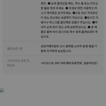
경우. ● 눈에 들어갔을 때는, 즉시 물 또는 미지근
한 물로 씻어 주세요. ● 위생상 한번 사용하신 마
스크 재사용은 삼가주세요. ●고온 또는 직사광선
이 닿는 장소에는 보관하지 마십시오. ●장시간 사
용이나 마스크를 붙인채로 잠들지 마십시오. ●자
녀의 손에 닿지 않는 곳에 보관하십시오. ● 본 제
품은 물에 녹지 않으므로 하수 등에 흘려보내지 마
십시오.
공정거래위원회 고시 품목별 소비자 분쟁 해결 기
품질보증기준
준에 의거하여 보상합니다.
소비자상담 관련 전
+81)0120-200-390(해외유료전화, 일본어상담)
화번호