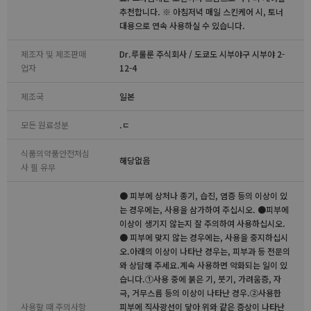
추천합니다. ※ 아침저녁 매일 스킨케어 시, 토너
대용으로 연속 사용하실 수 있습니다.
제조자 및 제조판매
Dr.루룰룬 주식회사 / 도쿄도 시부야구 시부야 2-
업자
12-4
제조국
일본
모든 원료성분
.ㄷ
식품의약품안전처심
해당없음
사 필 유무
● 피부에 상처나 종기, 습진, 염증 등의 이상이 있
는 경우에는, 사용을 삼가하여 주십시오. ●피부에
이상이 생기지 않는지 잘 주의하여 사용하십시오.
● 피부에 맞지 않는 경우에는, 사용을 중지하십시
오.아래의 이상이 나타난 경우는, 피부과 등 전문의
와 상담해 주세요.계속 사용하면 악화되는 일이 있
습니다.①사용 중에 붉은 기, 붓기, 가려움증, 자
극, 거무스름 등의 이상이 나타난 경우.②사용한
사용할 때 주의사항
피부에 직사광선이 닿아 위와 같은 증상이 나타난