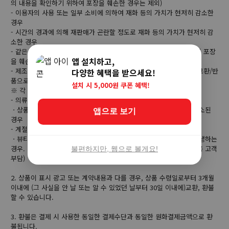
의 내용을 확인하기 위하여 포장을 훼손한 경우는 제외)
- 이용자의 사용 또는 일부 소비에 의하여 재화 등의 가치가 현저히 감소한
경우
- 시간의 경과에 의해 재판매가 곤란할 정도로 재화 등의 가치가 현저히 감
소한 경우
- 같은 성능을 지닌 재화 등으로 복제가 가능한 경우 그 원본인 재화의 포장
앱 설치하고,
을 훼손한 경우
- 제조사의 사정 (신모델 출시 등) 및 부품 가격 변동 등에 의해 무료 교환/반
다양한 혜택을 받으세요!
품으로 요청하는 경우
설치 시 5,000원 쿠폰 혜택!
※ 각 상품별로 아래와 같은 사유로 취소/반품이 제한 될 수 있습니다.
- 의류/잡화/수입명품
ㆍ상품 라벨 및 상품 훼손, 구성품 누락으로 상품의 가치가 현저히 감소된
앱으로 보기
경우
- 계절상품/식품/화장품
ㆍ뷰티 상품 이용 시 트러블(알러지, 붉은 반점, 가려움, 따가움)이 발생하는
경우. 단, 진료 확인서 및 소견서 등을 증빙하면 환불이 가능 (제반비용 고객
불편하지만, 웹으로 볼게요!
부담)
2. 상품이 표시 광고 또는 계약내용과 다를 경우, 상품 수령일로부터 3개월
이내에 (그 사실을 안 날 또는 알 수 있었던 날부터 30일 이내에)교환, 환불
할 수 있습니다.
3. 환불은 결제 시 사용한 동일한 결제수단과 동일한 원화결제금액으로 환
불됩니다.