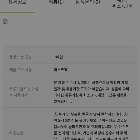
상세정보
리뷰
(1)
상품문의(0)
취소/반품
용량 또는 중량
7매입
제품 주요 사양
마스크팩
본 제품은 수시 입고되는 상품으로서 정확한 제조
사용기한 또는 개봉
일자 및 유통기한 표기가 어렵습니다. 상품에 따라
후 사용기간
최대한 유통기한이 최소 3~6개월이 남은 제품을
발송합니다.
① 눈과 입 부분을 얼굴에 맞춰 밀착시킵니다. ②
약 5~10분 정도 올려두세요. 손바닥으로 얼굴을
감싸듯이 눌러주면 더욱 효과적입니다. ③ 마스크
사용방법
를 접어 닦아낸 후, 가볍게 패팅해 흡수시켜 주세
요. 그다음에는 로션이나 크림으로 마무리 케어를