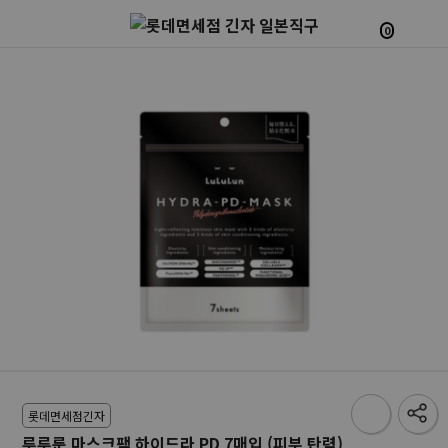
0
롯데면세점긴자
루루룬 마스크팩 하이드라 PD 7매입 (피부 탄력)