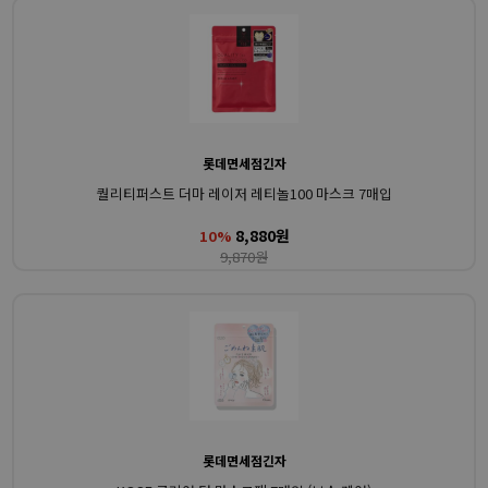
롯데면세점긴자
퀄리티퍼스트 더마 레이저 레티놀100 마스크 7매입
8,880원
10%
9,870원
롯데면세점긴자