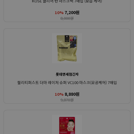
KOSE 클리어 턴 마스크팩 7매입 (보습 케어)
7,200원
10%
8,000원
롯데면세점긴자
퀄리티퍼스트 더마 레이저 슈퍼 VC100 마스크(모공케어) 7매입
8,880원
10%
9,870원