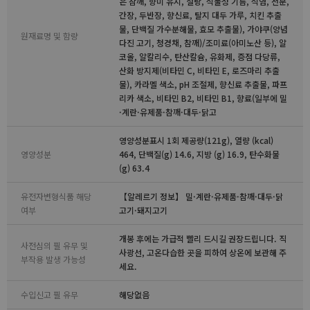
은 참깨, 향미 유지, 설탕, 식물성 기름, 식염, 전분,
간장, 두반장, 향신료, 탈지 대두 가루, 치킨 추출
물, 단백질 가수분해물, 효모 추출물), 가야쿠(양념
원재료명 및 함량
다진 고기, 청경채, 참깨)/조미료(아미노산 등), 알
코올, 알칼리수, 탄산칼슘, 유화제, 증점 다당류,
산화 방지제(비타민 C, 비타민 E, 로즈마리 추출
물), 카라멜 색소, pH 조절제, 향신료 추출물, 파프
리카 색소, 비타민 B2, 비타민 B1, 향료(일부에 밀
·계란·유제품·참깨·대두·닭고
영양성분표시 1회 제공량(121g), 열량 (kcal)
영양성분
464, 단백질(g) 14.6, 지방 (g) 16.9, 탄수화물
(g) 63.4
유전자변형식품 해당
【알레르기 정보】 밀·계란·유제품·참깨·대두·닭
여부
고기·돼지고기
개봉 후에는 가급적 빨리 드시길 권장드립니다. 직
사전심의 필 유무 및
사광선, 고온다습한 곳을 피하여 상온에 보관해 주
부작용 발생 가능성
세요.
수입신고 필 유무
해당없음