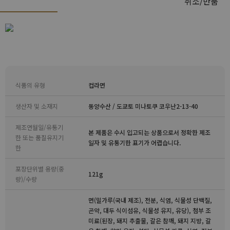
취소/반품
식품의 유형
컵라면
생산자 및 소재지
동양수산 / 도쿄토 미나토쿠 코우난2-13-40
제조연월일/유통기
본 제품은 수시 입고되는 상품으로서 정확한 제조
한 또는 품질유지기
일자 및 유통기한 표기가 어렵습니다.
한
포장단위별 용량(중
121g
량)/수량
면(밀가루(국내 제조), 전분, 식염, 식물성 단백질,
곤약, 대두 식이섬유, 식물성 유지, 유당), 첨부 조
미료(된장, 돼지 추출물, 갈은 참깨, 돼지 지방, 갈