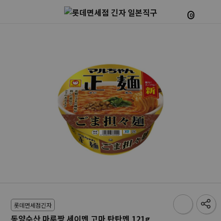
0
롯데면세점긴자
동양수산 마루짱 세이멘 고마 탄탄멘 121g