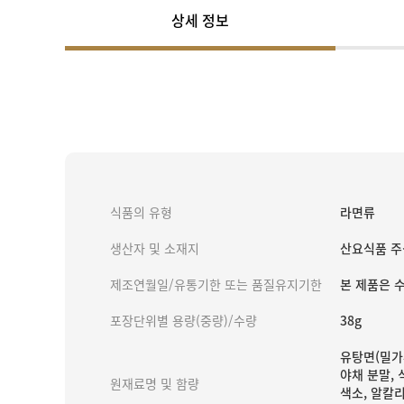
상세 정보
식품의 유형
라면류
생산자 및 소재지
산요식품 주
제조연월일/유통기한 또는 품질유지기한
본 제품은 
포장단위별 용량(중량)/수량
38g
유탕면(밀가루
야채 분말, 
원재료명 및 함량
색소, 알칼리