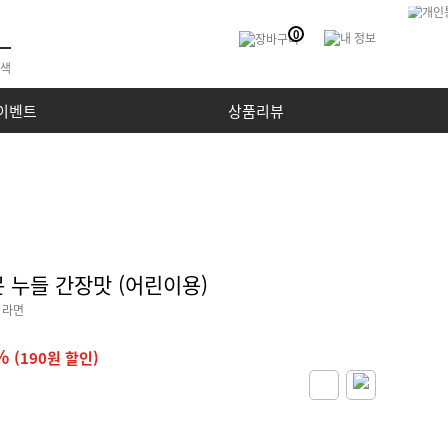
0
이벤트
상품리뷰
 누들 간장맛 (어린이용)
 라면
%
(190원 할인)