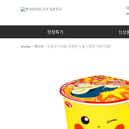
한정특가
신상
Home
>
베스트
> 삿포로 이치방 포켓몬 누들 간장맛 (어린이용)