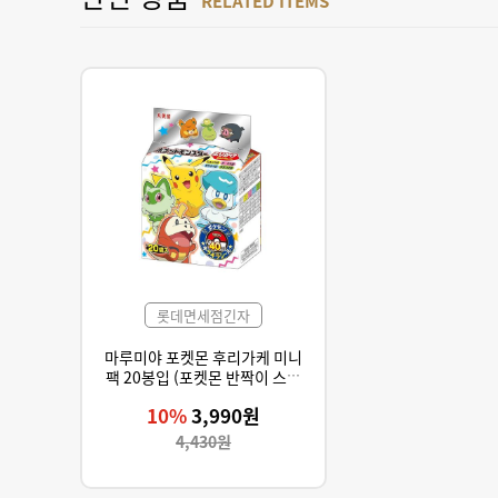
RELATED ITEMS
롯데면세점긴자
마루미야 포켓몬 후리가케 미니
팩 20봉입 (포켓몬 반짝이 스티
커 1매입)
10%
3,990원
4,430원