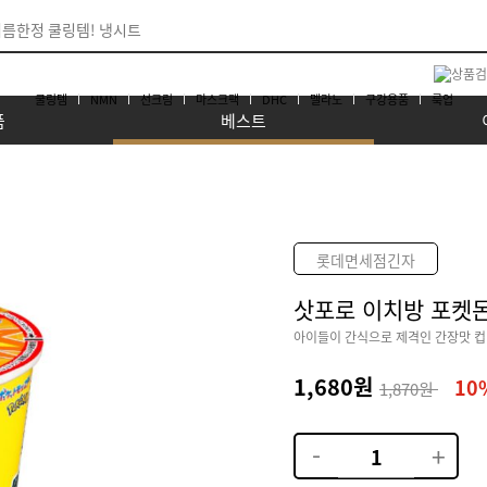
쿨링템
NMN
선크림
마스크팩
DHC
멜라노
구강용품
룩업
품
베스트
롯데면세점긴자
삿포로 이치방 포켓몬
아이들이 간식으로 제격인 간장맛 컵
1,680원
10
1,870원