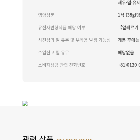
새우·밀·유
영양성분
1식 (38g)
유전자변형식품 해당 여부
【알레르기 정
사전심의 필 유무 및 부작용 발생 가능성
개봉 후에는
수입신고 필 유무
해당없음
소비자상담 관련 전화번호
+81)012
관련 상품