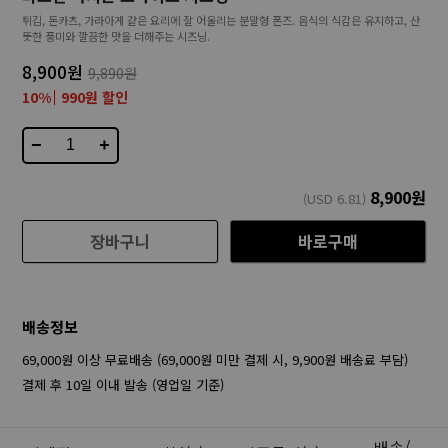
튀김, 돈카츠, 가라아게 같은 요리에 잘 어울리는 분말형 폰즈. 음식의 식감은 유지하고, 산
뜻한 풍미와 깔끔한 맛을 더해주는 시즈닝.
8,900원
9,890원
10%
990원 할인
−
+
8,900
원
(USD
6.81
)
장바구니
바로구매
배송정보
69,000원 이상 무료배송 (69,000원 미만 결제 시, 9,900원 배송료 부담)
결제 후 10일 이내 발송 (영업일 기준)
배송/