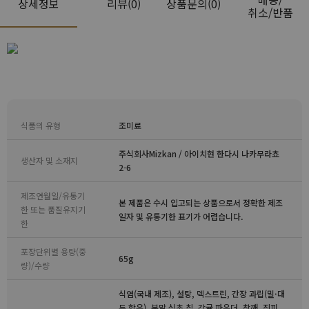
상세정보
리뷰
(0)
상품문의(0)
취소/반품
식품의 유형
조미료
주식회사Mizkan / 아이치현 한다시 나카무라쵸
생산자 및 소재지
2-6
제조연월일/유통기
본 제품은 수시 입고되는 상품으로서 정확한 제조
한 또는 품질유지기
일자 및 유통기한 표기가 어렵습니다.
한
포장단위별 용량(중
65g
량)/수량
식염(국내 제조), 설탕, 덱스트린, 간장 과립(밀·대
두 함유), 분말 식초 칩, 감귤 파우더, 참깨, 진피,