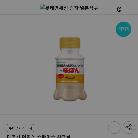
0
롯데면세점긴자
미츠칸 아지폰 스파이스 시즈닝