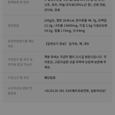
원재료명 및 함량
고추, 후추, 마늘/조미료(아미노산 등), 산화 전분,
산미료, 향료
100g당, 열량 263kcal, 탄수화물 48.7g, 단백질
영양성분
12.3g, 나트륨 13600mg, 지질 2.6g 식염상당량
34.5g, 칼륨 173mg, 인 64mg
유전자변형식품 해당
【알레르기 정보】 밀가로, 깨, 대두
여부
개봉 후에는 가급적 빨리 드시길 권장드립니다. 직
사전심의 필 유무 및
사광선, 고온다습한 곳을 피하여 상온에 보관해 주
부작용 발생 가능성
세요.
수입신고 필 유무
해당없음
소비자상담 관련 전
+81)0120-261-330(해외유료전화, 일본어상담)
화번호