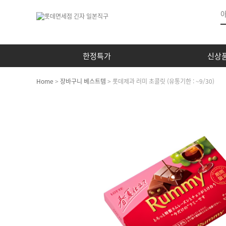
한정특가
신상
Home
>
장바구니 베스트템
> 롯데제과 러미 초콜릿 (유통기한 : ~9/30)