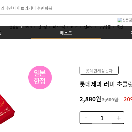
쿨링템
NMN
선크림
마스크팩
DHC
멜라노
구강용품
룩업
품
베스트
롯데면세점긴자
롯데제과 러미 초콜릿 (
2,880원
2
3,600원