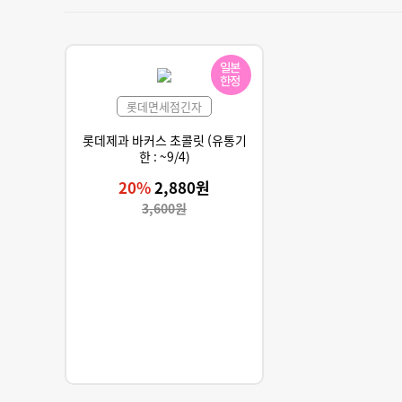
롯데면세점긴자
롯데제과 바커스 초콜릿 (유통기
한 : ~9/4)
20%
2,880원
3,600원