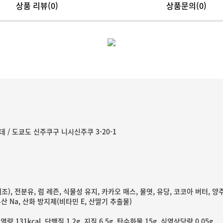
상품 리뷰
(0)
상품문의(0)
 / 도쿄도 신주쿠구 니시신주쿠 3-20-1
조), 전분유, 럼 레즌, 식물성 유지, 카카오 매스, 물엿, 유당, 코코아 버터, 
산 Na, 산화 방지제(비타민 E, 산딸기 추출물)
 열량 131kcal, 단백질 1.2g, 지질 6.5g, 탄수화물 15g, 식염상당량 0.05g