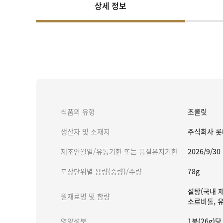
상세 정보
식품의 유형
초콜릿
생산자 및 소재지
주식회사 롯데
제조연월일/유통기한 또는 품질유지기한
2026/9/30
포장단위별 용량(중량)/수량
78g
설탕(국내 제
원재료명 및 함량
소르비톨, 유
영양성분
1봉(26g)당