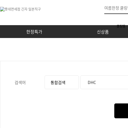
쿨링템
한정특가
신상품
검색어