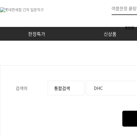
쿨링템
한정특가
신상품
검색어